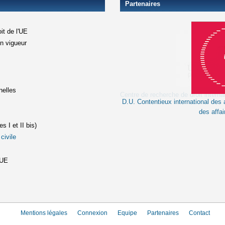
Partenaires
it de l'UE
en vigueur
xterne)
terne)
nelles
D.U. Contentieux international des a
le lien est externe)
des affai
s I et II bis)
civile
(le lien est externe)
st externe)
'UE
Mentions légales
Connexion
Equipe
Partenaires
Contact