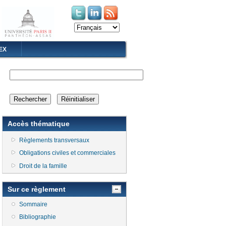
(le lien est externe)
(le lien est externe)
EX
Accès thématique
Règlements transversaux
Obligations civiles et commerciales
Droit de la famille
Sur ce règlement
Sommaire
Bibliographie