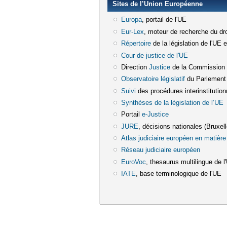
Sites de l’Union Européenne
Europa
(le lien est externe)
, portail de l'UE
Eur-Lex
(le lien est externe)
, moteur de recherche du dro
Répertoire
(le lien est externe)
de la législation de l'UE 
Cour de justice de l'UE
(le lien est e
Direction
Justice
(le lien est externe)
de la Commission
Observatoire législatif
(le lien est ex
du Parlement
Suivi
(le lien est externe)
des procédures interinstitution
Synthèses de la législation de l’UE
(
Portail
e-Justice
(le lien est externe)
JURE
(le lien est externe)
, décisions nationales (Bruxelle
Atlas judiciaire européen en matière 
Réseau judiciaire européen
(le lien e
EuroVoc
(le lien est externe)
, thesaurus multilingue de l
IATE
(le lien est externe)
, base terminologique de l'UE