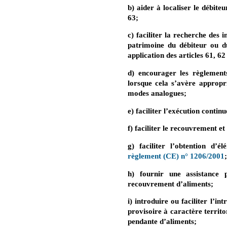
b) aider à localiser le débite
63;
c) faciliter la recherche des 
patrimoine du débiteur ou d
application des articles 61, 62
d) encourager les règlement
lorsque cela s’avère appropri
modes analogues;
e) faciliter l’exécution conti
f) faciliter le recouvrement e
g) faciliter l’obtention d
règlement (CE) n° 1206/2001
;
h) fournir une assistance p
recouvrement d’aliments;
i) introduire ou faciliter l’i
provisoire à caractère territ
pendante d’aliments;