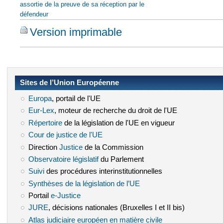
assortie de la preuve de sa réception par le
défendeur
Version imprimable
Sites de l’Union Européenne
Europa
(le lien est externe)
, portail de l'UE
Eur-Lex
(le lien est externe)
, moteur de recherche du droit de l'UE
Répertoire
(le lien est externe)
de la législation de l'UE en vigueur
Cour de justice de l'UE
(le lien est externe)
Direction
Justice
(le lien est externe)
de la Commission
Observatoire législatif
(le lien est externe)
du Parlement
Suivi
(le lien est externe)
des procédures interinstitutionnelles
Synthèses de la législation de l’UE
(le lien est externe)
Portail
e-Justice
(le lien est externe)
JURE
(le lien est externe)
, décisions nationales (Bruxelles I et II bis)
Atlas judiciaire européen en matière civile
(le lien est externe)