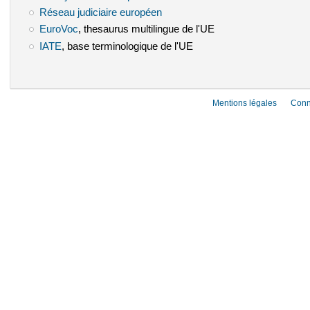
Réseau judiciaire européen
(le lien est externe)
EuroVoc
(le lien est externe)
, thesaurus multilingue de l'UE
IATE
(le lien est externe)
, base terminologique de l'UE
Mentions légales
Conn