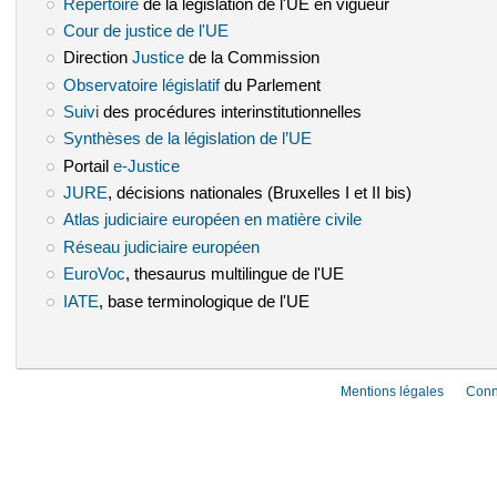
Répertoire
(le lien est externe)
de la législation de l'UE en vigueur
Cour de justice de l'UE
(le lien est externe)
Direction
Justice
(le lien est externe)
de la Commission
Observatoire législatif
(le lien est externe)
du Parlement
Suivi
(le lien est externe)
des procédures interinstitutionnelles
Synthèses de la législation de l’UE
(le lien est externe)
Portail
e-Justice
(le lien est externe)
JURE
(le lien est externe)
, décisions nationales (Bruxelles I et II bis)
Atlas judiciaire européen en matière civile
(le lien est externe)
Réseau judiciaire européen
(le lien est externe)
EuroVoc
(le lien est externe)
, thesaurus multilingue de l'UE
IATE
(le lien est externe)
, base terminologique de l'UE
Mentions légales
Conn