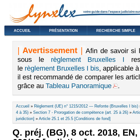
ACCUEIL
PRÉSENTATION
RECHERCHE SIMPLE
|
Avertissement
|
Afin de savoir si
sous le
règlement Bruxelles I
rest
le
règlement Bruxelles I bis
, applicable 
il est recommandé de comparer les arti
grâce au
Tableau Panoramique
.
Vous êtes ici
Accueil
»
Règlement (UE) n° 1215/2012 — Refonte (Bruxelles I bis)
4 à 35)
»
Section 7 - Prorogation de compétence (art. 25 à 26)
»
Arti
juridiction]
»
Article 25.1 et 25.5 [Conditions de fond]
Q. préj. (BG), 8 oct. 2018, EN,