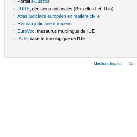
Portail
e-Justice
(le lien est externe)
JURE
(le lien est externe)
, décisions nationales (Bruxelles I et II bis)
Atlas judiciaire européen en matière civile
(le lien est externe)
Réseau judiciaire européen
(le lien est externe)
EuroVoc
(le lien est externe)
, thesaurus multilingue de l'UE
IATE
(le lien est externe)
, base terminologique de l'UE
Mentions légales
Conn