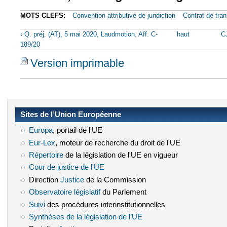
MOTS CLEFS:
Convention attributive de juridiction
Contrat de tran
‹ Q. préj. (AT), 5 mai 2020, Laudmotion, Aff. C-
haut
C
189/20
Version imprimable
Sites de l’Union Européenne
Europa
(le lien est externe)
, portail de l'UE
Eur-Lex
(le lien est externe)
, moteur de recherche du droit de l'UE
Répertoire
(le lien est externe)
de la législation de l'UE en vigueur
Cour de justice de l'UE
(le lien est externe)
Direction
Justice
(le lien est externe)
de la Commission
Observatoire législatif
(le lien est externe)
du Parlement
Suivi
(le lien est externe)
des procédures interinstitutionnelles
Synthèses de la législation de l’UE
(le lien est externe)