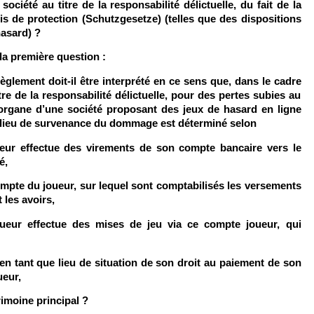
ociété au titre de la responsabilité délictuelle, du fait de la
lois de protection (Schutzgesetze) (telles que des dispositions
hasard) ?
la première question :
règlement doit-il être interprété en ce sens que, dans le cadre
tre de la responsabilité délictuelle, pour des pertes subies au
 organe d’une société proposant des jeux de hasard en ligne
e lieu de survenance du dommage est déterminé selon
oueur effectue des virements de son compte bancaire vers le
é,
 compte du joueur, sur lequel sont comptabilisés les versements
t les avoirs,
joueur effectue des mises de jeu via ce compte joueur, qui
 en tant que lieu de situation de son droit au paiement de son
ueur,
rimoine principal ?