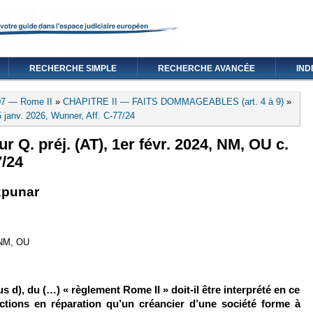
RECHERCHE SIMPLE
RECHERCHE AVANCÉE
IND
07 — Rome II
»
CHAPITRE II — FAITS DOMMAGEABLES (art. 4 à 9)
»
 janv. 2026, Wunner, Aff. C-77/24
ur Q. préj. (AT), 1er févr. 2024, NM, OU c.
7/24
xterne)
en est externe)
zpunar
 NM, OU
us d), du (…) « règlement Rome II » doit-il être interprété en ce
actions en réparation qu’un créancier d’une société forme à