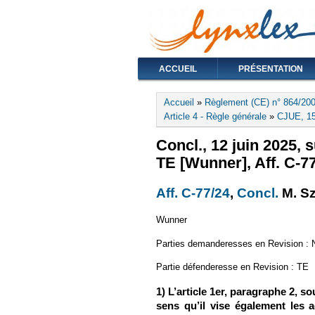
ACCUEIL
PRÉSENTATION
Vous êtes ici
Accueil
»
Règlement (CE) n° 864/20
Article 4 - Règle générale
»
CJUE, 15
Concl., 12 juin 2025, s
TE [Wunner], Aff. C-7
Aff. C-77/24
(le lien est e
,
Concl.
(le li
M. S
Wunner
Parties demanderesses en Revision :
Partie défenderesse en Revision : TE
1) L’article 1er, paragraphe 2, so
sens qu’il vise également les 