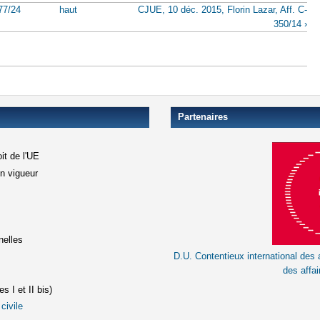
77/24
haut
CJUE, 10 déc. 2015, Florin Lazar, Aff. C-
350/14 ›
Partenaires
it de l'UE
en vigueur
xterne)
terne)
nelles
D.U. Contentieux international des a
le lien est externe)
des affai
s I et II bis)
civile
(le lien est externe)