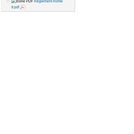
Règlement Rome
II.pdf