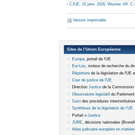
‹ CJUE, 15 janv. 2026, Wunner, Aff. C-
Version imprimable
Sites de l’Union Européenne
Europa
(le lien est externe)
, portail de l'UE
Eur-Lex
(le lien est externe)
, moteur de recherche du dro
Répertoire
(le lien est externe)
de la législation de l'UE 
Cour de justice de l'UE
(le lien est e
Direction
Justice
(le lien est externe)
de la Commission
Observatoire législatif
(le lien est ex
du Parlement
Suivi
(le lien est externe)
des procédures interinstitution
Synthèses de la législation de l’UE
(
Portail
e-Justice
(le lien est externe)
JURE
(le lien est externe)
, décisions nationales (Bruxelle
Atlas judiciaire européen en matière 