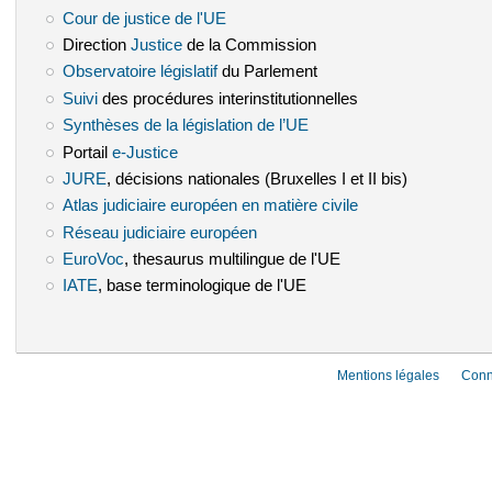
Cour de justice de l'UE
(le lien est externe)
Direction
Justice
(le lien est externe)
de la Commission
Observatoire législatif
(le lien est externe)
du Parlement
Suivi
(le lien est externe)
des procédures interinstitutionnelles
Synthèses de la législation de l’UE
(le lien est externe)
Portail
e-Justice
(le lien est externe)
JURE
(le lien est externe)
, décisions nationales (Bruxelles I et II bis)
Atlas judiciaire européen en matière civile
(le lien est externe)
Réseau judiciaire européen
(le lien est externe)
EuroVoc
(le lien est externe)
, thesaurus multilingue de l'UE
IATE
(le lien est externe)
, base terminologique de l'UE
Mentions légales
Conn