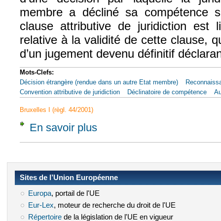
membre a décliné sa compétence s
clause attributive de juridiction est 
relative à la validité de cette clause, q
d’un jugement devenu définitif déclarant
Mots-Clefs:
Décision étrangère (rendue dans un autre Etat membre)
Reconnaiss
Convention attributive de juridiction
Déclinatoire de compétence
Au
Bruxelles I (règl. 44/2001)
En savoir plus
à propos de CJUE, 15 nov. 2012, Gothaer A
Sites de l’Union Européenne
Europa
(le lien est externe)
, portail de l'UE
Eur-Lex
(le lien est externe)
, moteur de recherche du droit de l'UE
Répertoire
(le lien est externe)
de la législation de l'UE en vigueur