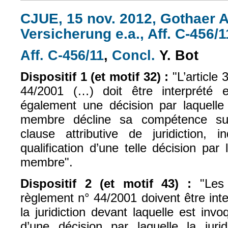
CJUE, 15 nov. 2012, Gothaer 
Versicherung e.a., Aff. C-456/1
Aff. C-456/11
,
Concl.
Y. Bot
(le lien est externe)
(le lien est exte
Dispositif 1 (et motif 32) :
"L’article
44/2001 (…) doit être interprété 
également une décision par laquelle l
membre décline sa compétence su
clause attributive de juridiction,
qualification d’une telle décision par 
membre".
Dispositif 2 (et motif 43) :
"Les
règlement
n° 44/2001 doivent être int
la juridiction devant laquelle est in
d’une décision par laquelle la jurid