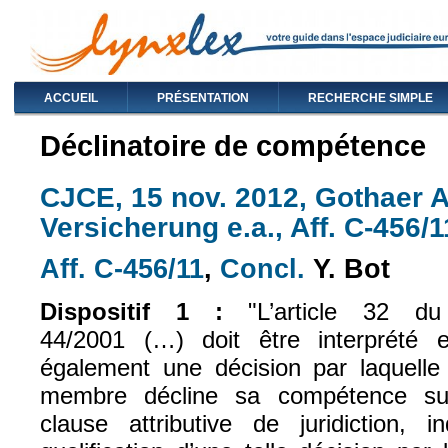
ACCUEIL
PRÉSENTATION
RECHERCHE SIMPLE
Déclinatoire de compétence
CJCE, 15 nov. 2012, Gothaer 
Versicherung e.a., Aff. C-456/1
Aff. C-456/11
,
Concl.
Y. Bot
(le lien est externe)
(le lien est exte
Dispositif 1 :
"
L’article 32 d
44/2001
(…)
doit être interprété
également une décision par laquelle l
membre décline sa compétence su
clause attributive de juridiction,