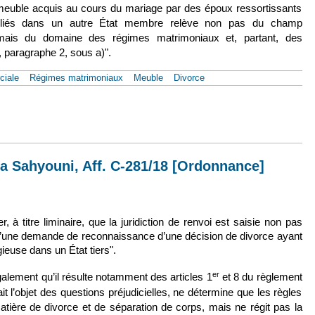
 meuble acquis au cours du mariage par des époux ressortissants
iliés dans un autre État membre relève non pas du champ
 mais du domaine des régimes matrimoniaux et, partant, des
r, paragraphe 2, sous a)".
ciale
Régimes matrimoniaux
Meuble
Divorce
juin 2017, Todor Iliev, Aff. C-67/17 [Ordonnance]
a Sahyouni, Aff. C-281/18 [Ordonnance]
externe)
r, à titre liminaire, que la juridiction de renvoi est saisie non pas
’une demande de reconnaissance d’une décision de divorce ayant
gieuse dans un État tiers".
er
galement qu’il résulte notamment des articles 1
et 8 du règlement
it l’objet des questions préjudicielles, ne détermine que les règles
matière de divorce et de séparation de corps, mais ne régit pas la