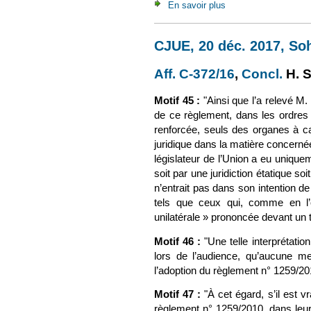
En savoir plus
à propos de Concl., 
CJUE, 20 déc. 2017, Soh
Aff. C-372/16
(le lien est 
,
Concl.
(le 
H.
S
Motif 45 :
"Ainsi que l’a relevé M.
de ce règlement, dans les ordres 
renforcée, seuls des organes à ca
juridique dans la matière concernée
législateur de l’Union a eu unique
soit par une juridiction étatique so
n’entrait pas dans son intention d
tels que ceux qui, comme en l’o
unilatérale » prononcée devant un tr
Motif 46 :
"Une telle interprétati
lors de l’audience, qu’aucune me
l’adoption du règlement n° 1259/201
Motif 47 :
"À cet égard, s’il est 
règlement n° 1259/2010, dans leurs