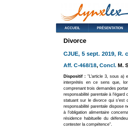
ACCUEIL
PRÉSENTATION
Divorce
CJUE, 5 sept. 2019, R. c
Aff. C-468/18
(le lien est 
,
Concl.
(le 
M. 
Dispositif :
"L’article 3, sous a) 
interprétés en ce sens que, lor
comprenant trois demandes portant
responsabilité parentale à l’égard de
statuant sur le divorce qui s’est
responsabilité parentale dispose 
à l’obligation alimentaire concerna
résidence habituelle du défendeu
contester la compétence".