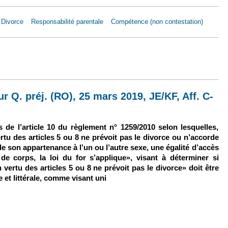
Divorce
Responsabilité parentale
Compétence (non contestation)
ept. 2019, R. c. V., Aff. C-468/18
r Q. préj. (RO), 25 mars 2019, JE/KF, Aff. C-
s de l’article 10 du règlement n° 1259/2010 selon lesquelles,
ertu des articles 5 ou 8 ne prévoit pas le divorce ou n’accorde
de son appartenance à l’un ou l’autre sexe, une égalité d’accès
de corps, la loi du for s’applique», visant à déterminer si
n vertu des articles 5 ou 8 ne prévoit pas le divorce» doit être
e et littérale, comme visant uni