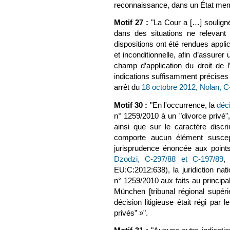
reconnaissance, dans un État memb
Motif 27 :
"La Cour a […] souligné 
dans des situations ne relevant 
dispositions ont été rendues applic
et inconditionnelle, afin d’assurer
champ d’application du droit de l
indications suffisamment précises p
arrêt du
18 octobre 2012, Nolan, C
Motif 30 :
"En l'occurrence, la
déc
n° 1259/2010 à un "divorce privé", 
ainsi que sur le caractère discri
comporte aucun élément suscep
jurisprudence énoncée aux point
Dzodzi, C‑297/88 et C‑197/89
(l
,
EU:C:2012:638), la juridiction nat
n° 1259/2010 aux faits au principal
München [tribunal régional supér
décision litigieuse était régi par
privés” »".