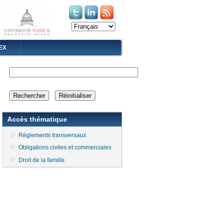
(le lien est externe)
(le lien est externe)
EX
Accès thématique
Règlements transversaux
Obligations civiles et commerciales
Droit de la famille