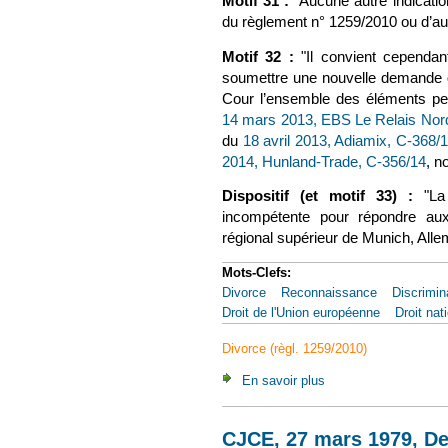
Motif 31 :
"Aucune autre indication 
du règlement n° 1259/2010 ou d’autr
Motif 32 :
"Il convient cependant
soumettre une nouvelle demande de 
Cour l’ensemble des éléments per
14 mars 2013, EBS Le Relais Nor
du
18 avril 2013, Adiamix, C‑368/
2014, Hunland-Trade, C‑356/14
(le
, n
Dispositif (et motif 33) :
"La
incompétente pour répondre aux
régional supérieur de Munich, Alle
Mots-Clefs:
Divorce
Reconnaissance
Discrimin
Droit de l'Union européenne
Droit nat
Divorce (règl. 1259/2010)
En savoir plus
à propos de CJUE, 1
CJCE, 27 mars 1979, De 