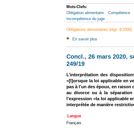
Mots-Clefs:
Obligation alimentaire
Compétence
Incompétence du juge
Obligations alimentaires (règl. 4/2009)
En savoir plus
à propos de CJUE, 5 s
Concl., 26 mars 2020, su
249/19
L’interprétation des disposition
«[l]orsque la loi applicable en v
pas à l’un des époux, en raison 
au divorce ou à la séparation 
l’expression «la loi applicable e
interprétée de manière restrictiv
Langue
Français