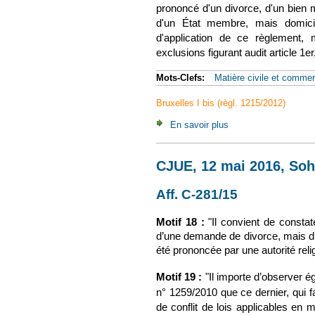
prononcé d'un divorce, d'un bien
d'un État membre, mais domic
d'application de ce règlement,
exclusions figurant audit article 1e
Mots-Clefs:
Matière civile et commer
Bruxelles I bis (règl. 1215/2012)
En savoir plus
à propos de CJUE, 14 
CJUE, 12 mai 2016, Soh
Aff. C-281/15
(le lien est 
Motif 18 :
"Il convient de constate
d’une demande de divorce, mais d
été prononcée par une autorité reli
Motif 19 :
"Il importe d’observer é
n° 1259/2010 que ce dernier, qui fa
de conflit de lois applicables en 