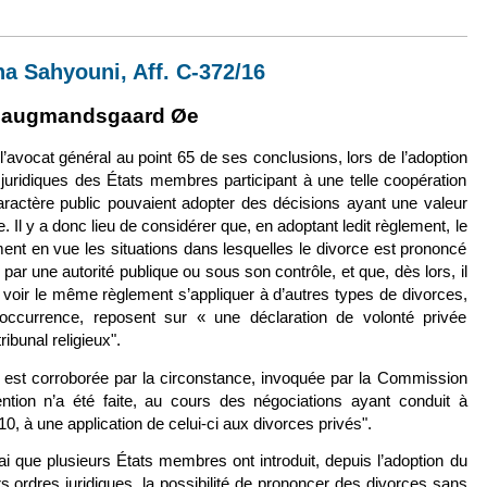
26 mars 2020, sur Q. préj. (RO), 25 mars 2019, JE/KF, Aff. C-249/19
a Sahyouni, Aff. C-372/16
externe)
lien est externe)
augmandsgaard Øe
 l’avocat général au point 65 de ses conclusions, lors de l’adoption
juridiques des États membres participant à une telle coopération
ractère public pouvaient adopter des décisions ayant une valeur
. Il y a donc lieu de considérer que, en adoptant ledit règlement, le
ment en vue les situations dans lesquelles le divorce est prononcé
it par une autorité publique ou sous son contrôle, et que, dès lors, il
e voir le même règlement s’appliquer à d’autres types de divorces,
ccurrence, reposent sur « une déclaration de volonté privée
ibunal religieux".
on est corroborée par la circonstance, invoquée par la Commission
ntion n’a été faite, au cours des négociations ayant conduit à
0, à une application de celui-ci aux divorces privés".
vrai que plusieurs États membres ont introduit, depuis l’adoption du
 ordres juridiques, la possibilité de prononcer des divorces sans