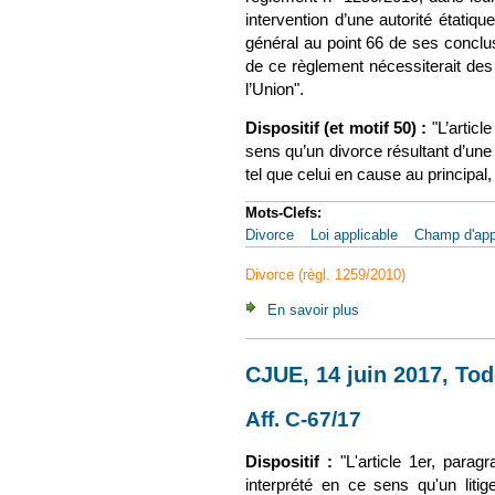
intervention d’une autorité étatiq
général au point 66 de ses conclus
de ce règlement nécessiterait de
l’Union".
Dispositif (et motif 50) :
"L’artic
sens qu’un divorce résultant d’une 
tel que celui en cause au principal
Mots-Clefs:
Divorce
Loi applicable
Champ d'appl
Divorce (règl. 1259/2010)
En savoir plus
à propos de CJUE, 20
CJUE, 14 juin 2017, Tod
Aff. C-67/17
(le lien est e
Dispositif :
"L'article 1er, para
interprété en ce sens qu'un litige,