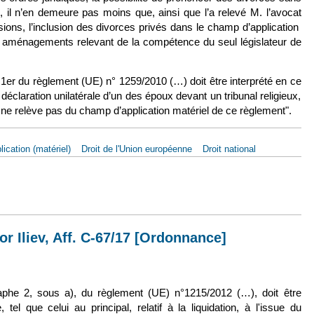
ue, il n’en demeure pas moins que, ainsi que l’a relevé M. l’avocat
ions, l’inclusion des divorces privés dans le champ d’application
s aménagements relevant de la compétence du seul législateur de
le 1er du règlement (UE) n° 1259/2010 (…) doit être interprété en ce
déclaration unilatérale d’un des époux devant un tribunal religieux,
, ne relève pas du champ d’application matériel de ce règlement".
ication (matériel)
Droit de l'Union européenne
Droit national
 déc. 2017, Soha Sahyouni, Aff. C-372/16
or Iliev, Aff. C-67/17 [Ordonnance]
xterne)
graphe 2, sous a), du règlement (UE) n°1215/2012 (…), doit être
 tel que celui au principal, relatif à la liquidation, à l'issue du