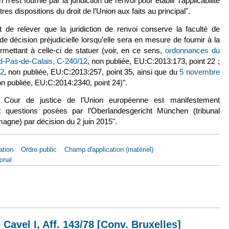
n’est fournie par la juridiction de renvoi pour établir l’applicabilité
es dispositions du droit de l’Union aux faits au principal".
 de relever que la juridiction de renvoi conserve la faculté de
décision préjudicielle lorsqu’elle sera en mesure de fournir à la
mettant à celle-ci de statuer (voir, en ce sens,
ordonnances du
d-Pas-de-Calais, C‑240/12
(le lien est externe)
, non publiée, EU:C:2013:173, point 22 ;
12
(le lien est externe)
, non publiée, EU:C:2013:257, point 35, ainsi que du
5 novembre
 lien est externe)
on publiée, EU:C:2014:2340, point 24)".
 Cour de justice de l’Union européenne est manifestement
 questions posées par l’Oberlandesgericht München (tribunal
magne) par décision du 2 juin 2015".
ation
Ordre public
Champ d'application (matériel)
ional
2 mai 2016, Soha Sahyouni, Aff. C-281/18 [Ordonnance]
Cavel I, Aff. 143/78 [Conv. Bruxelles]