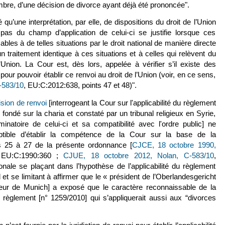
re, d’une décision de divorce ayant déjà été prononcée".
qu’une interprétation, par elle, de dispositions du droit de l’Union
pas du champ d’application de celui-ci se justifie lorsque ces
ables à de telles situations par le droit national de manière directe
 un traitement identique à ces situations et à celles qui relèvent du
’Union. La Cour est, dès lors, appelée à vérifier s’il existe des
our pouvoir établir ce renvoi au droit de l’Union (voir, en ce sens,
‑583/10
(le lien est externe)
, EU:C:2012:638, points 47 et 48)".
ision de renvoi
(le lien est externe)
[interrogeant la Cour sur l'applicabilité du règlement
fondé sur la charia et constaté par un tribunal religieux en Syrie,
minatoire de celui-ci et sa compatibilité avec l'ordre public] ne
tible d’établir la compétence de la Cour sur la base de la
s 25 à 27 de la présente ordonnance [
CJCE, 18 octobre 1990,
e lien est externe)
 EU:C:1990:360 ;
CJUE, 18 octobre 2012, Nolan, C‑583/10
(le
,
ionale se plaçant dans l’hypothèse de l’applicabilité du règlement
 et se limitant à affirmer que le « président de l’Oberlandesgericht
ieur de Munich] a exposé que le caractère reconnaissable de la
 le règlement [n° 1259/2010] qui s’appliquerait aussi aux “divorces