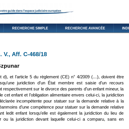
RECHERCHE SIMPLE
RECHERCHE AVANCÉE
IND
. V., Aff. C-468/18
externe)
lien est externe)
Szpunar
et d), et l’article 5 du règlement (CE) n° 4/2009 (…), doivent être
squ’une juridiction d’un État membre est saisie d’un recours
 respectivement sur le divorce des parents d’un enfant mineur, la
 cet enfant et l’obligation alimentaire envers celui-ci, la juridiction
 déclarée incompétente pour statuer sur la demande relative à la
néanmoins d’une compétence pour statuer sur la demande relative
nt ledit enfant lorsqu’elle est également la juridiction du lieu de
r ou la juridiction devant laquelle celui-ci a comparu, sans en