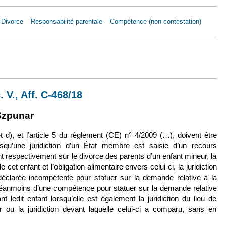
Divorce
Responsabilité parentale
Compétence (non contestation)
ept. 2019, R. c. V., Aff. C-468/18
. V., Aff. C-468/18
externe)
lien est externe)
Szpunar
et d), et l’article 5 du règlement (CE) n° 4/2009 (…), doivent être
squ’une juridiction d’un État membre est saisie d’un recours
 respectivement sur le divorce des parents d’un enfant mineur, la
 cet enfant et l’obligation alimentaire envers celui-ci, la juridiction
 déclarée incompétente pour statuer sur la demande relative à la
néanmoins d’une compétence pour statuer sur la demande relative
nt ledit enfant lorsqu’elle est également la juridiction du lieu de
r ou la juridiction devant laquelle celui-ci a comparu, sans en