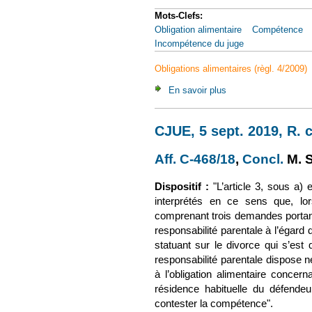
Mots-Clefs:
Obligation alimentaire
Compétence
Incompétence du juge
Obligations alimentaires (règl. 4/2009)
En savoir plus
à propos de CJUE, 5 s
CJUE, 5 sept. 2019, R. c
Aff. C-468/18
(le lien est 
,
Concl.
(le 
M. 
Dispositif :
"L’article 3, sous a) 
interprétés en ce sens que, lor
comprenant trois demandes portant
responsabilité parentale à l’égard de
statuant sur le divorce qui s’est
responsabilité parentale dispose 
à l’obligation alimentaire concerna
résidence habituelle du défendeu
contester la compétence".