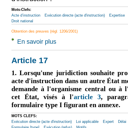
Mots-Clefs:
Acte d’instruction
Exécution directe (acte d'instruction)
Expertise
Droit national
Obtention des preuves (règl. 1206/2001)
En savoir plus
à propos de CJUE, 21 févr. 2013, ProRail, 
Article 17
1. Lorsqu'une juridiction souhaite pr
acte d'instruction dans un autre État m
demande à l'organisme central ou à l
cet État, visés à l'
article 3
, parag
formulaire type I figurant en annexe.
MOTS CLEFS:
Exécution directe (acte d'instruction)
Loi applicable
Expert
Délai
Formulaire [type]
Exécution (refus)
Motifs