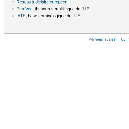
Réseau judiciaire européen
(le lien est externe)
EuroVoc
(le lien est externe)
, thesaurus multilingue de l'UE
IATE
(le lien est externe)
, base terminologique de l'UE
Mentions légales
Conn