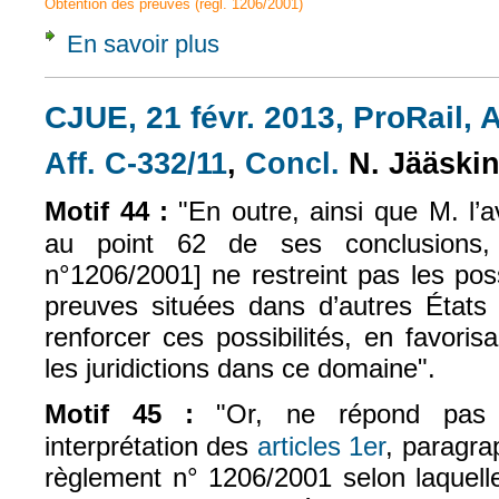
Obtention des preuves (règl. 1206/2001)
En savoir plus
à propos de Article 3 - Central body
CJUE, 21 févr. 2013, ProRail, A
Aff. C-332/11
,
Concl.
N. Jääski
(le lien est externe)
(le lien est exte
Motif 44 :
"En outre, ainsi que M. l’a
au point 62 de ses conclusions, 
n°1206/2001] ne restreint pas les poss
preuves situées dans d’autres État
renforcer ces possibilités, en favoris
les juridictions dans ce domaine".
Motif 45 :
"Or, ne répond pas 
interprétation des
articles 1er
, paragra
règlement n° 1206/2001 selon laquelle 