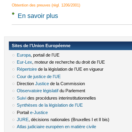
Obtention des preuves (règl. 1206/2001)
En savoir plus
à propos de Article 3 - Organisme central
Sites de l’Union Européenne
Europa
(le lien est externe)
, portail de l'UE
Eur-Lex
(le lien est externe)
, moteur de recherche du droit de l'UE
Répertoire
(le lien est externe)
de la législation de l'UE en vigueur
Cour de justice de l'UE
(le lien est externe)
Direction
Justice
(le lien est externe)
de la Commission
Observatoire législatif
(le lien est externe)
du Parlement
Suivi
(le lien est externe)
des procédures interinstitutionnelles
Synthèses de la législation de l’UE
(le lien est externe)
Portail
e-Justice
(le lien est externe)
JURE
(le lien est externe)
, décisions nationales (Bruxelles I et II bis)
Atlas judiciaire européen en matière civile
(le lien est externe)