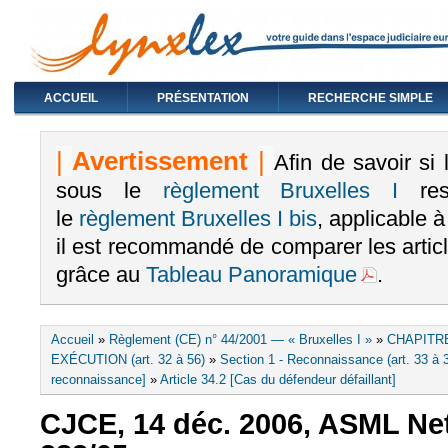
ACCUEIL
PRÉSENTATION
RECHERCHE SIMPLE
|
Avertissement
|
Afin de savoir si
sous le
règlement Bruxelles I
rest
le
règlement Bruxelles I bis
, applicable 
il est recommandé de comparer les arti
grâce au
Tableau Panoramique
.
Vous êtes ici
Accueil
»
Règlement (CE) n° 44/2001 — « Bruxelles I »
»
CHAPITR
EXÉCUTION (art. 32 à 56)
»
Section 1 - Reconnaissance (art. 33 à 
reconnaissance]
»
Article 34.2 [Cas du défendeur défaillant]
CJCE, 14 déc. 2006, ASML Net