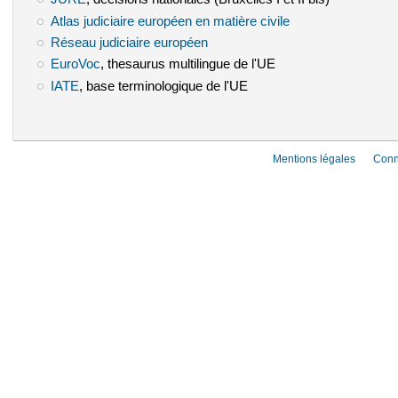
Atlas judiciaire européen en matière civile
(le lien est externe)
Réseau judiciaire européen
(le lien est externe)
EuroVoc
(le lien est externe)
, thesaurus multilingue de l'UE
IATE
(le lien est externe)
, base terminologique de l'UE
Mentions légales
Conn