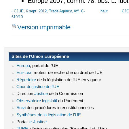
Europe 2007, comm. 78, obs. L. Idot
‹ CJUE, 6 sept. 2012, Trade Agency, Aff. C-
haut
CJCE
619/10
Version imprimable
Sites de l’Union Européenne
Europa
(le lien est externe)
, portail de l'UE
Eur-Lex
(le lien est externe)
, moteur de recherche du droit de l'UE
Répertoire
(le lien est externe)
de la législation de l'UE en vigueur
Cour de justice de l'UE
(le lien est externe)
Direction
Justice
(le lien est externe)
de la Commission
Observatoire législatif
(le lien est externe)
du Parlement
Suivi
(le lien est externe)
des procédures interinstitutionnelles
Synthèses de la législation de l’UE
(le lien est externe)
Portail
e-Justice
(le lien est externe)
JURE
(le lien est externe)
, décisions nationales (Bruxelles I et II bis)