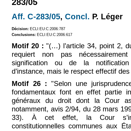
283/05
Aff. C-283/05
,
Concl.
P. Léger
(le lien est externe)
(le lien est exte
Décision:
ECLI:EU:C:2006:787
Conclusions:
ECLI:EU:C:2006:617
Motif 20 :
"(…) l’article 34, point 2,
requiert non pas nécessairement
signification ou de la notification
d’instance, mais le respect effectif des
Motif 26 :
"Selon une jurisprudence
fondamentaux font en effet partie in
généraux du droit dont la Cour ass
notamment, avis 2/94, du 28 mars 1996
33). À cet effet, la Cour s’ins
constitutionnelles communes aux Ét