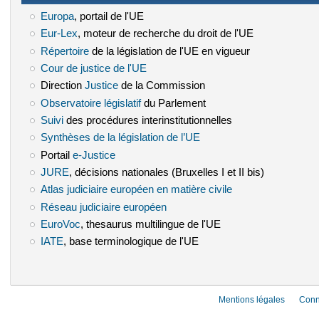
Europa
(le lien est externe)
, portail de l'UE
Eur-Lex
(le lien est externe)
, moteur de recherche du droit de l'UE
Répertoire
(le lien est externe)
de la législation de l'UE en vigueur
Cour de justice de l'UE
(le lien est externe)
Direction
Justice
(le lien est externe)
de la Commission
Observatoire législatif
(le lien est externe)
du Parlement
Suivi
(le lien est externe)
des procédures interinstitutionnelles
Synthèses de la législation de l’UE
(le lien est externe)
Portail
e-Justice
(le lien est externe)
JURE
(le lien est externe)
, décisions nationales (Bruxelles I et II bis)
Atlas judiciaire européen en matière civile
(le lien est externe)
Réseau judiciaire européen
(le lien est externe)
EuroVoc
(le lien est externe)
, thesaurus multilingue de l'UE
IATE
(le lien est externe)
, base terminologique de l'UE
Mentions légales
Conn