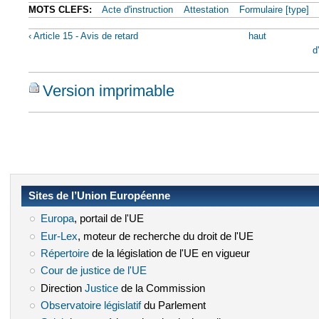
MOTS CLEFS:
Acte d'instruction
Attestation
Formulaire [type]
‹ Article 15 - Avis de retard
haut
d
Version imprimable
Sites de l’Union Européenne
Europa
(le lien est externe)
, portail de l'UE
Eur-Lex
(le lien est externe)
, moteur de recherche du droit de l'UE
Répertoire
(le lien est externe)
de la législation de l'UE en vigueur
Cour de justice de l'UE
(le lien est externe)
Direction
Justice
(le lien est externe)
de la Commission
Observatoire législatif
(le lien est externe)
du Parlement