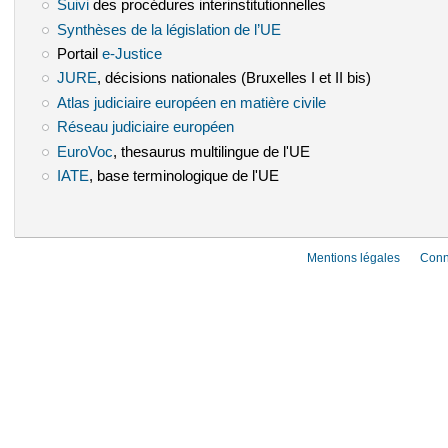
Suivi
(le lien est externe)
des procédures interinstitutionnelles
Synthèses de la législation de l’UE
(le lien est externe)
Portail
e-Justice
(le lien est externe)
JURE
(le lien est externe)
, décisions nationales (Bruxelles I et II bis)
Atlas judiciaire européen en matière civile
(le lien est externe)
Réseau judiciaire européen
(le lien est externe)
EuroVoc
(le lien est externe)
, thesaurus multilingue de l'UE
IATE
(le lien est externe)
, base terminologique de l'UE
Mentions légales
Conn