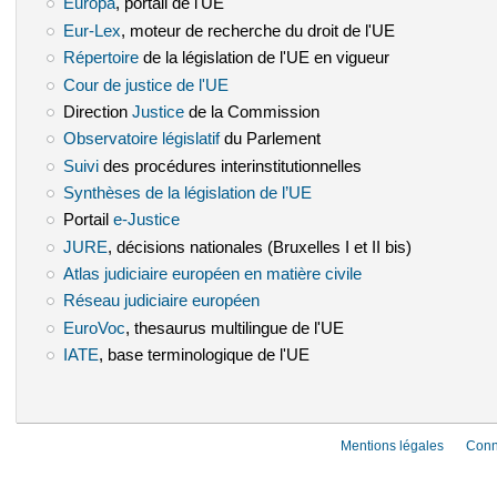
Europa
(le lien est externe)
, portail de l'UE
Eur-Lex
(le lien est externe)
, moteur de recherche du droit de l'UE
Répertoire
(le lien est externe)
de la législation de l'UE en vigueur
Cour de justice de l'UE
(le lien est externe)
Direction
Justice
(le lien est externe)
de la Commission
Observatoire législatif
(le lien est externe)
du Parlement
Suivi
(le lien est externe)
des procédures interinstitutionnelles
Synthèses de la législation de l’UE
(le lien est externe)
Portail
e-Justice
(le lien est externe)
JURE
(le lien est externe)
, décisions nationales (Bruxelles I et II bis)
Atlas judiciaire européen en matière civile
(le lien est externe)
Réseau judiciaire européen
(le lien est externe)
EuroVoc
(le lien est externe)
, thesaurus multilingue de l'UE
IATE
(le lien est externe)
, base terminologique de l'UE
Mentions légales
Conn