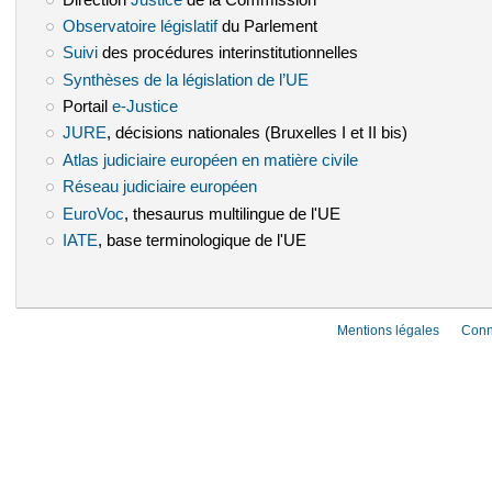
Observatoire législatif
(le lien est externe)
du Parlement
Suivi
(le lien est externe)
des procédures interinstitutionnelles
Synthèses de la législation de l’UE
(le lien est externe)
Portail
e-Justice
(le lien est externe)
JURE
(le lien est externe)
, décisions nationales (Bruxelles I et II bis)
Atlas judiciaire européen en matière civile
(le lien est externe)
Réseau judiciaire européen
(le lien est externe)
EuroVoc
(le lien est externe)
, thesaurus multilingue de l'UE
IATE
(le lien est externe)
, base terminologique de l'UE
Mentions légales
Conn