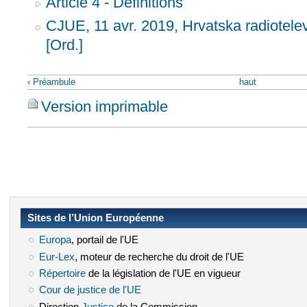
Article 4 - Définitions
CJUE, 11 avr. 2019, Hrvatska radiotelevi
[Ord.]
‹ Préambule
haut
Version imprimable
Sites de l’Union Européenne
Europa
(le lien est externe)
, portail de l'UE
Eur-Lex
(le lien est externe)
, moteur de recherche du droit de l'UE
Répertoire
(le lien est externe)
de la législation de l'UE en vigueur
Cour de justice de l'UE
(le lien est externe)
Direction
Justice
(le lien est externe)
de la Commission