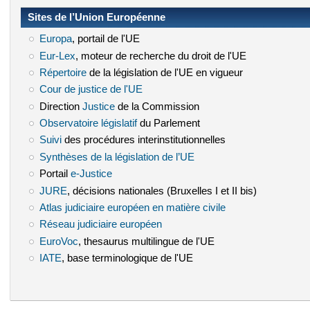
Sites de l’Union Européenne
Europa
(le lien est externe)
, portail de l'UE
Eur-Lex
(le lien est externe)
, moteur de recherche du droit de l'UE
Répertoire
(le lien est externe)
de la législation de l'UE en vigueur
Cour de justice de l'UE
(le lien est externe)
Direction
Justice
(le lien est externe)
de la Commission
Observatoire législatif
(le lien est externe)
du Parlement
Suivi
(le lien est externe)
des procédures interinstitutionnelles
Synthèses de la législation de l’UE
(le lien est externe)
Portail
e-Justice
(le lien est externe)
JURE
(le lien est externe)
, décisions nationales (Bruxelles I et II bis)
Atlas judiciaire européen en matière civile
(le lien est externe)
Réseau judiciaire européen
(le lien est externe)
EuroVoc
(le lien est externe)
, thesaurus multilingue de l'UE
IATE
(le lien est externe)
, base terminologique de l'UE