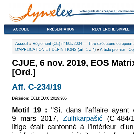
ACCUEIL
PRÉSENTATION
RECHERCHE SIMPLE
Vous êtes ici
Accueil
»
Règlement (CE) n° 805/2004 — Titre exécutoire européen
D'APPLICATION ET DÉFINITIONS (art. 1 à 4)
»
Article premier - Ob
CJUE, 6 nov. 2019, EOS Matrix
[Ord.]
Aff. C‑234/19
(le lien est externe)
Décision:
ECLI:EU:C:2019:986
Motif 19 :
"Si, dans l’affaire ayant 
9 mars 2017,
Zulfikarpašić
(C‑484/
litige était cantonné à l’intérieur d