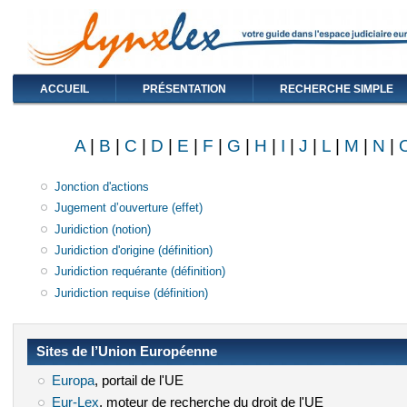
ACCUEIL
PRÉSENTATION
RECHERCHE SIMPLE
A
|
B
|
C
|
D
|
E
|
F
|
G
|
H
|
I
|
J
|
L
|
M
|
N
|
Jonction d'actions
Jugement d’ouverture (effet)
Juridiction (notion)
Juridiction d'origine (définition)
Juridiction requérante (définition)
Juridiction requise (définition)
Sites de l’Union Européenne
Europa
(le lien est externe)
, portail de l'UE
Eur-Lex
(le lien est externe)
, moteur de recherche du droit de l'UE