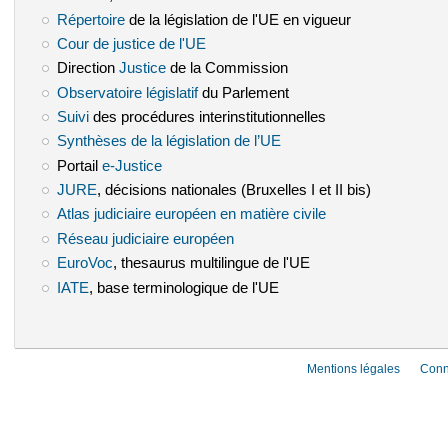
Répertoire
(le lien est externe)
de la législation de l'UE en vigueur
Cour de justice de l'UE
(le lien est externe)
Direction
Justice
(le lien est externe)
de la Commission
Observatoire législatif
(le lien est externe)
du Parlement
Suivi
(le lien est externe)
des procédures interinstitutionnelles
Synthèses de la législation de l’UE
(le lien est externe)
Portail
e-Justice
(le lien est externe)
JURE
(le lien est externe)
, décisions nationales (Bruxelles I et II bis)
Atlas judiciaire européen en matière civile
(le lien est externe)
Réseau judiciaire européen
(le lien est externe)
EuroVoc
(le lien est externe)
, thesaurus multilingue de l'UE
IATE
(le lien est externe)
, base terminologique de l'UE
Mentions légales
Conn