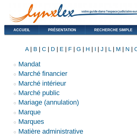
ACCUEIL
PRÉSENTATION
RECHERCHE SIMPLE
A
|
B
|
C
|
D
|
E
|
F
|
G
|
H
|
I
|
J
|
L
|
M
|
N
|
Mandat
Marché financier
Marché intérieur
Marché public
Mariage (annulation)
Marque
Marques
Matière administrative