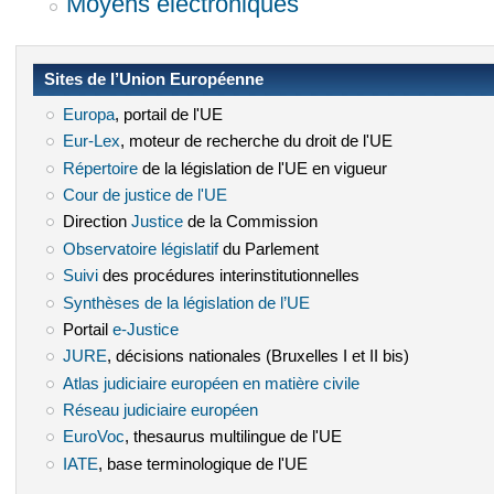
Moyens électroniques
Sites de l’Union Européenne
Europa
(le lien est externe)
, portail de l'UE
Eur-Lex
(le lien est externe)
, moteur de recherche du droit de l'UE
Répertoire
(le lien est externe)
de la législation de l'UE en vigueur
Cour de justice de l'UE
(le lien est externe)
Direction
Justice
(le lien est externe)
de la Commission
Observatoire législatif
(le lien est externe)
du Parlement
Suivi
(le lien est externe)
des procédures interinstitutionnelles
Synthèses de la législation de l’UE
(le lien est externe)
Portail
e-Justice
(le lien est externe)
JURE
(le lien est externe)
, décisions nationales (Bruxelles I et II bis)
Atlas judiciaire européen en matière civile
(le lien est externe)
Réseau judiciaire européen
(le lien est externe)
EuroVoc
(le lien est externe)
, thesaurus multilingue de l'UE
IATE
(le lien est externe)
, base terminologique de l'UE