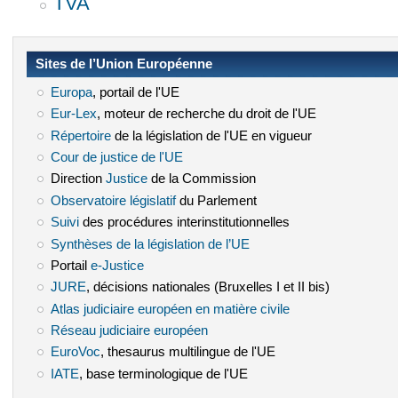
TVA
Sites de l’Union Européenne
Europa
(le lien est externe)
, portail de l'UE
Eur-Lex
(le lien est externe)
, moteur de recherche du droit de l'UE
Répertoire
(le lien est externe)
de la législation de l'UE en vigueur
Cour de justice de l'UE
(le lien est externe)
Direction
Justice
(le lien est externe)
de la Commission
Observatoire législatif
(le lien est externe)
du Parlement
Suivi
(le lien est externe)
des procédures interinstitutionnelles
Synthèses de la législation de l’UE
(le lien est externe)
Portail
e-Justice
(le lien est externe)
JURE
(le lien est externe)
, décisions nationales (Bruxelles I et II bis)
Atlas judiciaire européen en matière civile
(le lien est externe)
Réseau judiciaire européen
(le lien est externe)
EuroVoc
(le lien est externe)
, thesaurus multilingue de l'UE
IATE
(le lien est externe)
, base terminologique de l'UE