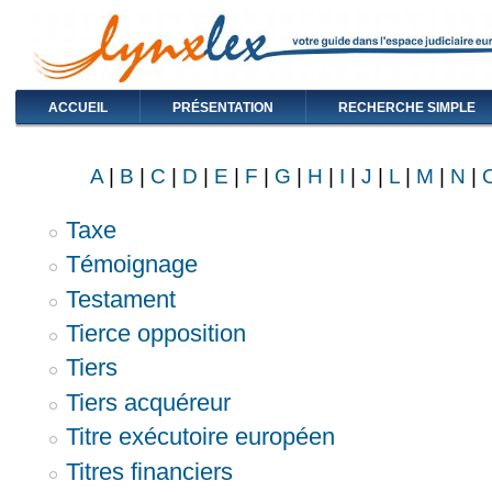
ACCUEIL
PRÉSENTATION
RECHERCHE SIMPLE
A
|
B
|
C
|
D
|
E
|
F
|
G
|
H
|
I
|
J
|
L
|
M
|
N
|
Taxe
Témoignage
Testament
Tierce opposition
Tiers
Tiers acquéreur
Titre exécutoire européen
Titres financiers