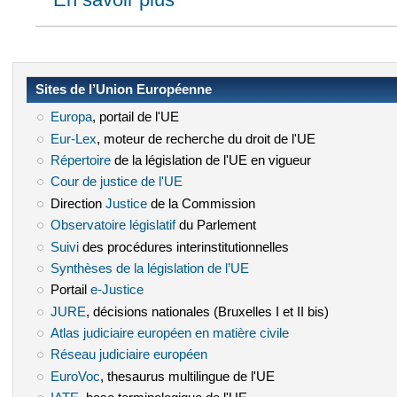
Sites de l’Union Européenne
Europa
(le lien est externe)
, portail de l'UE
Eur-Lex
(le lien est externe)
, moteur de recherche du droit de l'UE
Répertoire
(le lien est externe)
de la législation de l'UE en vigueur
Cour de justice de l'UE
(le lien est externe)
Direction
Justice
(le lien est externe)
de la Commission
Observatoire législatif
(le lien est externe)
du Parlement
Suivi
(le lien est externe)
des procédures interinstitutionnelles
Synthèses de la législation de l’UE
(le lien est externe)
Portail
e-Justice
(le lien est externe)
JURE
(le lien est externe)
, décisions nationales (Bruxelles I et II bis)
Atlas judiciaire européen en matière civile
(le lien est externe)
Réseau judiciaire européen
(le lien est externe)
EuroVoc
(le lien est externe)
, thesaurus multilingue de l'UE