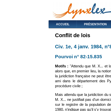
ACCUEIL
PRÉSENTATION
Conflit de lois
Civ. 1e, 4 janv. 1984, n
Pourvoi n° 82-15.835
(le 
Motifs :
"Attendu que M. X... et la
alors que, en premier lieu, la not
la juridiction française ne peut ê
ami dans le département des Pyr
procédure civile ;
Mais attendu que la juridiction d
M. X... ne justifiait pas d'un domic
sur le registre de la population
1980, n'indique pas qu'il s'y trouvai