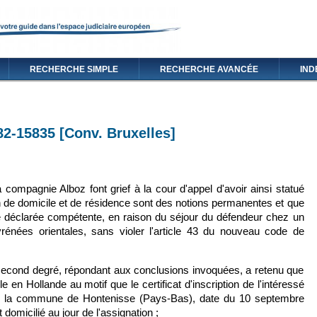
RECHERCHE SIMPLE
RECHERCHE AVANCÉE
IND
°82-15835 [Conv. Bruxelles]
lien est externe)
 compagnie Alboz font grief à la cour d'appel d'avoir ainsi statué
ion de domicile et de résidence sont des notions permanentes et que
tre déclarée compétente, en raison du séjour du défendeur chez un
énées orientales, sans violer l'article 43 du nouveau code de
u second degré, répondant aux conclusions invoquées, a retenu que
ile en Hollande au motif que le certificat d'inscription de l'intéressé
 de la commune de Hontenisse (Pays-Bas), date du 10 septembre
t domicilié au jour de l'assignation ;