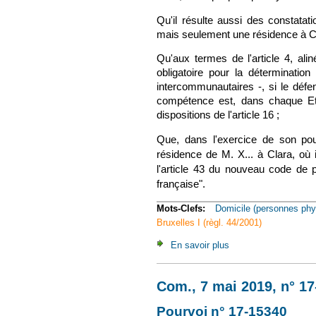
Qu'il résulte aussi des constatat
mais seulement une résidence à Cl
Qu'aux termes de l'article 4, alin
obligatoire pour la détermination 
intercommunautaires -, si le défend
compétence est, dans chaque Etat
dispositions de l'article 16 ;
Que, dans l'exercice de son pouv
résidence de M. X... à Clara, où 
l'article 43 du nouveau code de pr
française".
Mots-Clefs:
Domicile (personnes phy
Bruxelles I (règl. 44/2001)
En savoir plus
à propos de Civ. 1e, 
Com., 7 mai 2019, n° 1
Pourvoi n° 17-15340
(le 