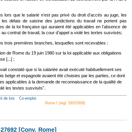
s lors que le salarié n'est pas privé du droit d'accès au juge, les
es délais de saisine des juridictions du travail ne portent pas
es de la loi française qui auraient été applicables en l'absence de
 au contrat de travail, la cour d'appel a violé les textes susvisés;
es trois premières branches, lesquelles sont recevables :
tion de Rome du 19 juin 1980 sur la loi applicable aux obligations
e [...] ;
avait constaté que si la salariée avait exécuté habituellement ses
ois belge et espagnole avaient été choisies par les parties, ce dont
seules applicables à la demande de reconnaissance de la qualité de
lé les textes susvisés".
it de lois
Co-emploi
Rome I (règl. 593/2008)
nov. 2018, n° 16-27692 [Conv. Rome]
6-27692 [Conv. Rome]