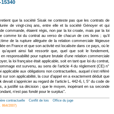
7-15340
lien est externe)
 retient que la société Sisak ne conteste pas que les contrats de
urée de vingt-cinq ans, entre elle et la société Génoyer et qui
de commande, étaient régis, non par la loi croate, mais par la loi
née comme loi du contrat au verso de chacun de ces bons ; qu'il
time de la rupture alléguée de la relation commerciale litigieuse
iliée en France et que son activité est localisée dans ce pays, où le
 qu'ayant ainsi fait ressortir que, quel que soit le fondement,
on en responsabilité pour rupture brutale d'une relation commerciale
er, la loi française était applicable, soit en tant que loi du contrat,
 dommage est survenu, au sens de l'article 4 du règlement (CE) n°
oi applicable aux obligations non contractuelles, auquel s'est référé
i sur son applicabilité, la cour d'appel en a exactement déduit que
k devait s'apprécier au regard de l'article L. 442-6, I, 5° du code de
, a justifié sa décision ; que le moyen, inopérant en sa seconde
ondant, n'est pas fondé pour le surplus".
ière contractuelle
Conflit de lois
Office du juge
l. 864/2007)
mai 2019, n° 17-15340