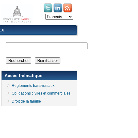
(le lien est externe)
(le lien est externe)
EX
Accès thématique
Règlements transversaux
Obligations civiles et commerciales
Droit de la famille