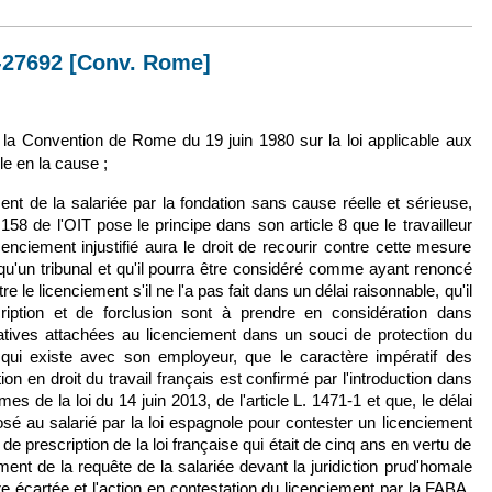
6-27692 [Conv. Rome]
lien est externe)
e la Convention de Rome du 19 juin 1980 sur la loi applicable aux
le en la cause ;
ent de la salariée par la fondation sans cause réelle et sérieuse,
° 158 de l'OIT pose le principe dans son article 8 que le travailleur
licenciement injustifié aura le droit de recourir contre cette mesure
qu'un tribunal et qu'il pourra être considéré comme ayant renoncé
e le licenciement s'il ne l'a pas fait dans un délai raisonnable, qu'il
ription et de forclusion sont à prendre en considération dans
atives attachées au licenciement dans un souci de protection du
l qui existe avec son employeur, que le caractère impératif des
tion en droit du travail français est confirmé par l'introduction dans
mes de la loi du 14 juin 2013, de l'article L. 1471-1 et que, le délai
osé au salarié par la loi espagnole pour contester un licenciement
de prescription de la loi française qui était de cinq ans en vertu de
ment de la requête de la salariée devant la juridiction prud'homale
tre écartée et l'action en contestation du licenciement par la FABA,