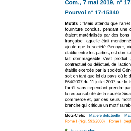
Com., 7 mai 2019, n° 1
Pourvoi n° 17-15340
(le 
Motifs :
"Mais attendu que l'arrêt
fourniture conclus, pendant une d
étaient matérialisés par des bons 
française, laquelle était mention
ajoute que la société Génoyer, vic
établie entre les parties, est domic
fait dommageable s'est produit ;
contractuel ou délictuel, de l'acti
établie exercée par la société Génoy
soit en tant que loi du pays où le
864/2007 du 11 juillet 2007 sur la l
l'arrêt sans cependant prendre part
la responsabilité de la société Sisa
commerce et, par ces seuls motifs
branche qui critique un motif surab
Mots-Clefs:
Matière délictuelle
Mat
Rome I (règl. 593/2008)
Rome II (règ
En savoir plus
à propos de Com., 7 