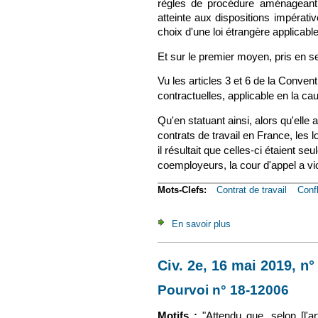
règles de procédure aménageant l
atteinte aux dispositions impérativ
choix d'une loi étrangère applicable
Et sur le premier moyen, pris en s
Vu les articles 3 et 6 de la Conven
contractuelles, applicable en la caus
Qu'en statuant ainsi, alors qu'elle 
contrats de travail en France, les l
il résultait que celles-ci étaient 
coemployeurs, la cour d'appel a vio
Mots-Clefs:
Contrat de travail
Confl
En savoir plus
à propos de Soc., 7 
Civ. 2e, 16 mai 2019, n
Pourvoi n° 18-12006
(le 
Motifs :
"Attendu que, selon [l'a