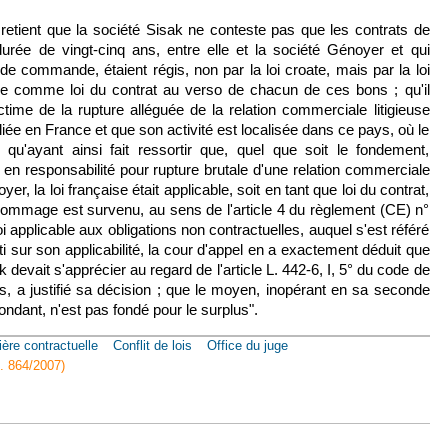
 retient que la société Sisak ne conteste pas que les contrats de
urée de vingt-cinq ans, entre elle et la société Génoyer et qui
de commande, étaient régis, non par la loi croate, mais par la loi
née comme loi du contrat au verso de chacun de ces bons ; qu'il
time de la rupture alléguée de la relation commerciale litigieuse
iliée en France et que son activité est localisée dans ce pays, où le
 qu'ayant ainsi fait ressortir que, quel que soit le fondement,
on en responsabilité pour rupture brutale d'une relation commerciale
er, la loi française était applicable, soit en tant que loi du contrat,
 dommage est survenu, au sens de l'article 4 du règlement (CE) n°
oi applicable aux obligations non contractuelles, auquel s'est référé
i sur son applicabilité, la cour d'appel en a exactement déduit que
k devait s'apprécier au regard de l'article L. 442-6, I, 5° du code de
, a justifié sa décision ; que le moyen, inopérant en sa seconde
ondant, n'est pas fondé pour le surplus".
ière contractuelle
Conflit de lois
Office du juge
l. 864/2007)
mai 2019, n° 17-15340