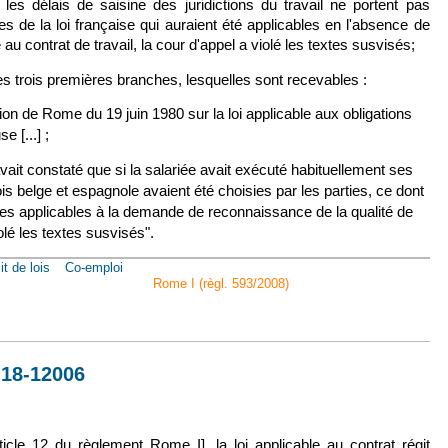
es délais de saisine des juridictions du travail ne portent pas
es de la loi française qui auraient été applicables en l'absence de
 au contrat de travail, la cour d'appel a violé les textes susvisés;
es trois premières branches, lesquelles sont recevables :
tion de Rome du 19 juin 1980 sur la loi applicable aux obligations
e [...] ;
avait constaté que si la salariée avait exécuté habituellement ses
ois belge et espagnole avaient été choisies par les parties, ce dont
seules applicables à la demande de reconnaissance de la qualité de
lé les textes susvisés".
it de lois
Co-emploi
Rome I (règl. 593/2008)
nov. 2018, n° 16-27692 [Conv. Rome]
° 18-12006
lien est externe)
rticle 12 du règlement Rome I], la loi applicable au contrat régit