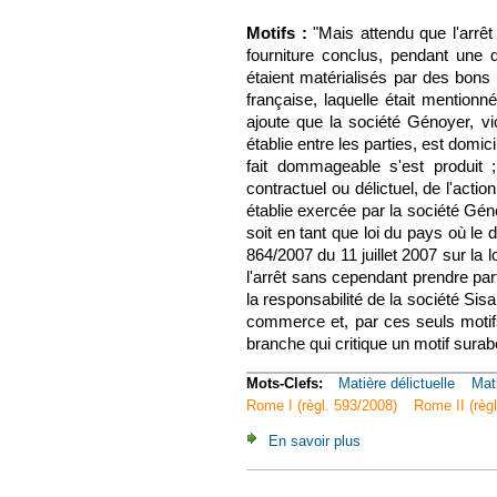
Motifs :
"Mais attendu que l'arrêt
fourniture conclus, pendant une d
étaient matérialisés par des bons 
française, laquelle était mention
ajoute que la société Génoyer, vic
établie entre les parties, est domic
fait dommageable s'est produit ;
contractuel ou délictuel, de l'acti
établie exercée par la société Génoy
soit en tant que loi du pays où le
864/2007 du 11 juillet 2007 sur la l
l'arrêt sans cependant prendre part
la responsabilité de la société Sisa
commerce et, par ces seuls motifs
branche qui critique un motif surab
Mots-Clefs:
Matière délictuelle
Mat
Rome I (règl. 593/2008)
Rome II (règ
En savoir plus
à propos de Com., 7 