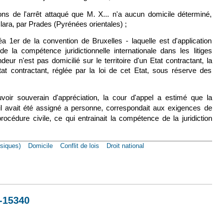
ions de l'arrêt attaqué que M. X... n'a aucun domicile déterminé,
ara, par Prades (Pyrénées orientales) ;
éa 1er de la convention de Bruxelles - laquelle est d'application
de la compétence juridictionnelle internationale dans les litiges
eur n'est pas domicilié sur le territoire d'un Etat contractant, la
 contractant, réglée par la loi de cet Etat, sous réserve des
oir souverain d'appréciation, la cour d'appel a estimé que la
il avait été assigné a personne, correspondait aux exigences de
océdure civile, ce qui entrainait la compétence de la juridiction
siques)
Domicile
Conflit de lois
Droit national
4 janv. 1984, n°82-15835 [Conv. Bruxelles]
7-15340
lien est externe)