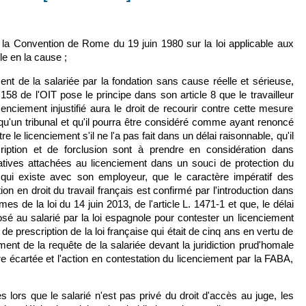
lien est externe)
e la Convention de Rome du 19 juin 1980 sur la loi applicable aux
le en la cause ;
ent de la salariée par la fondation sans cause réelle et sérieuse,
° 158 de l'OIT pose le principe dans son article 8 que le travailleur
licenciement injustifié aura le droit de recourir contre cette mesure
qu'un tribunal et qu'il pourra être considéré comme ayant renoncé
e le licenciement s'il ne l'a pas fait dans un délai raisonnable, qu'il
ription et de forclusion sont à prendre en considération dans
atives attachées au licenciement dans un souci de protection du
l qui existe avec son employeur, que le caractère impératif des
tion en droit du travail français est confirmé par l'introduction dans
mes de la loi du 14 juin 2013, de l'article L. 1471-1 et que, le délai
osé au salarié par la loi espagnole pour contester un licenciement
de prescription de la loi française qui était de cinq ans en vertu de
ment de la requête de la salariée devant la juridiction prud'homale
tre écartée et l'action en contestation du licenciement par la FABA,
s lors que le salarié n'est pas privé du droit d'accès au juge, les