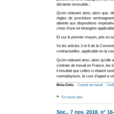
déclarée recevable ;
Qu'en statuant ainsi, alors que, dè
règles de procédure aménageant l
atteinte aux dispositions impérativ
choix d'une loi étrangère applicable
Et sur le premier moyen, pris en s
Vu les articles 3 et 6 de la Conven
contractuelles, applicable en la caus
Qu'en statuant ainsi, alors qu'elle 
contrats de travail en France, les l
il résultait que celles-ci étaient 
coemployeurs, la cour d'appel a vio
Mots-Clefs:
Contrat de travail
Confl
En savoir plus
à propos de Soc., 7 
Soc., 7 nov. 2018, n° 1