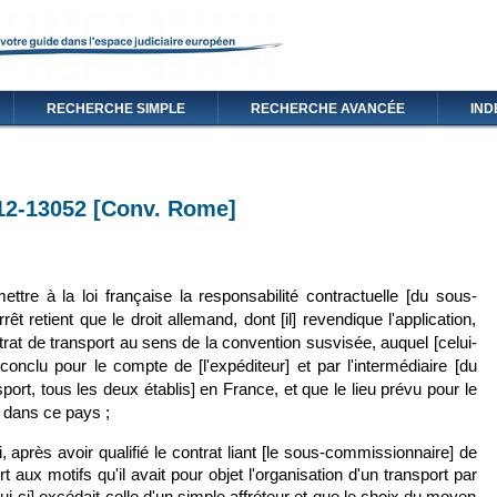
RECHERCHE SIMPLE
RECHERCHE AVANCÉE
IND
 12-13052 [Conv. Rome]
lien est externe)
tre à la loi française la responsabilité contractuelle [du sous-
êt retient que le droit allemand, dont [il] revendique l'application,
trat de transport au sens de la convention susvisée, auquel [celui-
é conclu pour le compte de [l'expéditeur] et par l'intermédiaire [du
ort, tous les deux établis] en France, et que le lieu prévu pour le
 dans ce pays ;
 après avoir qualifié le contrat liant [le sous-commissionnaire] de
aux motifs qu'il avait pour objet l'organisation d'un transport par
lui-ci] excédait celle d'un simple affréteur et que le choix du moyen