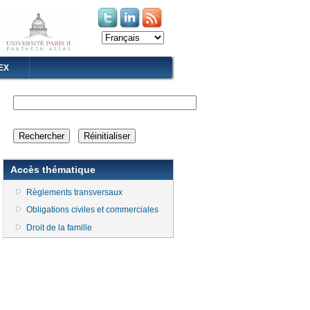
(le lien est externe)
(le lien est externe)
EX
Accès thématique
Règlements transversaux
Obligations civiles et commerciales
Droit de la famille