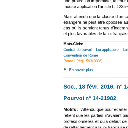
une protection impérative, la cour 
fausse application l'article L. 1235-
Mais attendu que la clause d'un con
étrangère ne peut être opposée aux
cas où ils seraient tenus d'indemni
et plus favorables de la loi frança
Mots-Clefs:
Contrat de travail
Loi applicable
Loi
Convention de Rome
Rome I (règl. 593/2008)
En savoir plus
à propos de Soc., 29
Soc., 18 févr. 2016, n°
Pourvoi n° 14-21982
(le 
Motifs :
"Attendu que pour écarter l'
retient que les parties n'avaient pa
professionnelles et qu'à défaut de c
de rattachement à la loi française p