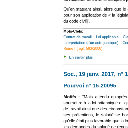
Qu'en statuant ainsi, alors que le 
pour son application de « la législa
du code civil]".
Mots-Clefs:
Contrat de travail
Loi applicable
Cla
Interprétation (d'un acte juridique)
Co
Rome I (règl. 593/2008)
En savoir plus
à propos de Soc., 18
Soc., 19 janv. 2017, n°
Pourvoi n° 15-20095
(le 
Motifs :
"Mais attendu qu'après
soumettre à la loi britannique et q
de travail ainsi que des circonsta
ses prétentions, le salarié se bo
qu'elle était plus favorable que la
les demandes du salarié ne reposai