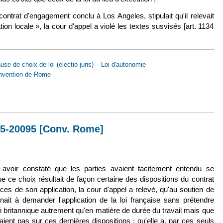
contrat d'engagement conclu à Los Angeles, stipulait qu'il relevait
tion locale », la cour d'appel a violé les textes susvisés [art. 1134
use de choix de loi (electio juris)
Loi d'autonomie
nvention de Rome
 févr. 2016, n° 14-21982 [Conv. Rome]
 15-20095 [Conv. Rome]
lien est externe)
 avoir constaté que les parties avaient tacitement entendu se
ue ce choix résultait de façon certaine des dispositions du contrat
nces de son application, la cour d'appel a relevé, qu'au soutien de
rnait à demander l'application de la loi française sans prétendre
 loi britannique autrement qu'en matière de durée du travail mais que
ent pas sur ces dernières dispositions ; qu'elle a, par ces seuls