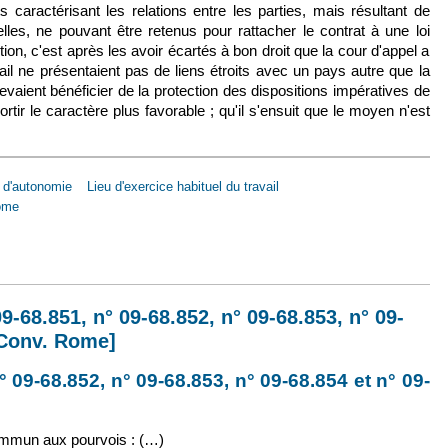
 caractérisant les relations entre les parties, mais résultant de
 elles, ne pouvant être retenus pour rattacher le contrat à une loi
tion, c'est après les avoir écartés à bon droit que la cour d'appel a
vail ne présentaient pas de liens étroits avec un pays autre que la
evaient bénéficier de la protection des dispositions impératives de
ssortir le caractère plus favorable ; qu'il s'ensuit que le moyen n'est
 d'autonomie
Lieu d'exercice habituel du travail
ome
 sept. 2010, n° 09-68.851, n° 09-68.852, n° 09-68.853, n° 09-68.854 et n° 09
09-68.851, n° 09-68.852, n° 09-68.853, n° 09-
[Conv. Rome]
 09-68.852, n° 09-68.853, n° 09-68.854 et n° 09-
)
mmun aux pourvois : (…)