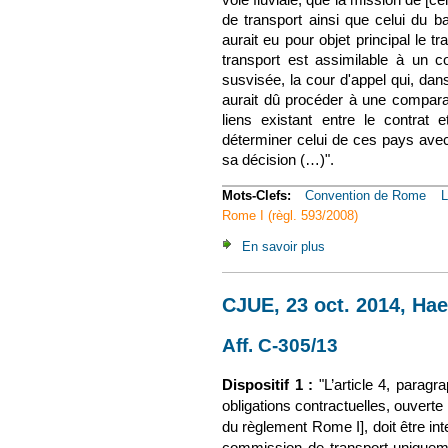
de transport ainsi que celui du ba
aurait eu pour objet principal le 
transport est assimilable à un c
susvisée, la cour d'appel qui, dans
aurait dû procéder à une comparai
liens existant entre le contrat 
déterminer celui de ces pays avec 
sa décision (…)".
Mots-Clefs:
Convention de Rome
L
Rome I (règl. 593/2008)
En savoir plus
à propos de Com., 10
CJUE, 23 oct. 2014, Ha
Aff. C-305/13
(le lien est 
Dispositif 1 :
"
L’article 4, paragr
obligations contractuelles, ouverte
du règlement Rome I], doit être int
commission de transport uniquemen