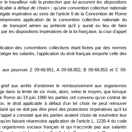
r le travailleur «
de la protection que lui assurent les dispositions
plicable à défaut de choix
» ; qu'une convention collective nationale
 légale impérative au sens de l'article 6 de la Convention de Rome
néanmoins application de la convention collective nationale du
de transport aérien au prétexte qu'il y aurait eu lieu de faire
 par les dispositions impératives de la loi française, la cour d'appel
lication des conventions collectives étant fixées par des normes
téger les salariés, l'application du droit français emporte celle des
;
e aux pourvois Z 09-68.851, A 09-68.852, B 09-68.853 et C 09-
 grief aux arrêts d'ordonner le remboursement aux organismes
 dans la limite de six mois, alors, selon le moyen, que lorsque
de Rome du 19 juin 1980 les parties ont convenu qu'un contrat de
on, le droit applicable à défaut d'un tel choix ne peut retrouver
larié qui ne doit pas être privé des protections impératives qu'il lui
d'appel a constaté que les parties avaient choisi de soumettre leur
 ; qu'en faisant néanmoins application de l'article L. 1235-4 du code
aux organismes sociaux français et qui n'accorde pas aux salariés