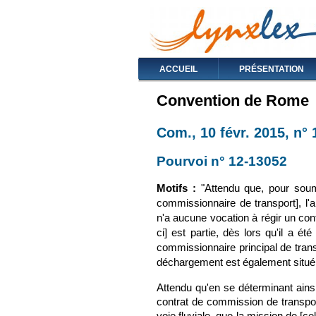
ACCUEIL
PRÉSENTATION
Convention de Rome
Com., 10 févr. 2015, n°
Pourvoi n° 12-13052
(le 
Motifs :
"Attendu que, pour soumet
commissionnaire de transport], l'arr
n'a aucune vocation à régir un con
ci] est partie, dès lors qu'il a ét
commissionnaire principal de transp
déchargement est également situé
Attendu qu'en se déterminant ainsi,
contrat de commission de transport 
voie fluviale, que la mission de [ce