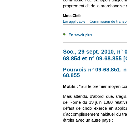
proprement dit de la marchandise con
Mots-Clefs:
Loi applicable
Commission de transpor
En savoir plus
à propos de CJUE, 23
Soc., 29 sept. 2010, n° 
68.854 et n° 09-68.855 
Pourvois n° 09-68.851, n°
68.855
(le lien est externe
Motifs :
"
Sur le premier moyen co
Mais attendu, d'abord, que, s'agis
de Rome du 19 juin 1980 relative a
défaut de choix exercé en applicati
d'accomplissement habituel du trav
étroits avec un autre pays ;