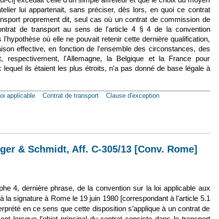
telier lui appartenait, sans préciser, dès lors, en quoi ce contrat
transport proprement dit, seul cas où un contrat de commission de
ontrat de transport au sens de l'article 4 § 4 de la convention
 l'hypothèse où elle ne pouvait retenir cette dernière qualification,
son effective, en fonction de l'ensemble des circonstances, des
et, respectivement, l'Allemagne, la Belgique et la France pour
lequel ils étaient les plus étroits, n'a pas donné de base légale à
oi applicable
Contrat de transport
Clause d'exception
 févr. 2015, n° 12-13052 [Conv. Rome]
eger & Schmidt, Aff. C-305/13 [Conv. Rome]
externe)
aphe 4, dernière phrase, de la convention sur la loi applicable aux
 à la signature à Rome le 19 juin 1980 [correspondant à l'article 5.1
erprété en ce sens que cette disposition s’applique à un contrat de
t lorsque l’objet principal du contrat consiste dans le transport