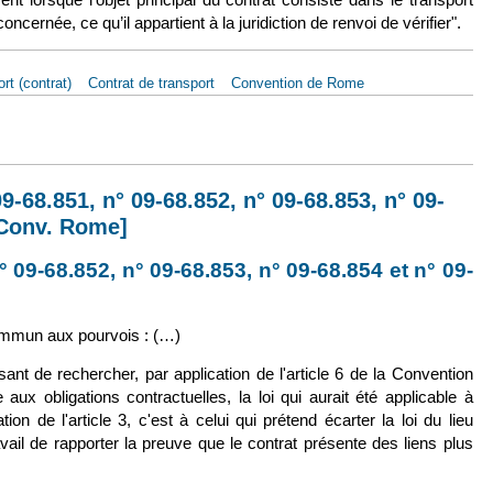
cernée, ce qu’il appartient à la juridiction de renvoi de vérifier".
t (contrat)
Contrat de transport
Convention de Rome
 oct. 2014, Haeger & Schmidt, Aff. C-305/13 [Conv. Rome]
09-68.851, n° 09-68.852, n° 09-68.853, n° 09-
[Conv. Rome]
 09-68.852, n° 09-68.853, n° 09-68.854 et n° 09-
)
mmun aux pourvois : (…)
sant de rechercher, par application de l'article 6 de la Convention
ux obligations contractuelles, la loi qui aurait été applicable à
on de l'article 3, c'est à celui qui prétend écarter la loi du lieu
ail de rapporter la preuve que le contrat présente des liens plus