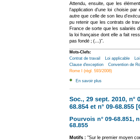
Attendu, ensuite, que les éléments
l'application d'une loi choisie par
autre que celle de son lieu d'exécu
pu retenir que les contrats de tra
France de sorte que les salariés d
la loi française dont elle a fait re
pas fondé ; (…)".
Mots-Clefs:
Contrat de travail
Loi applicable
Loi
Clause d'exception
Convention de R
Rome I (règl. 593/2008)
En savoir plus
à propos de Soc., 29
Soc., 29 sept. 2010, n° 
68.854 et n° 09-68.855 
Pourvois n° 09-68.851, n°
68.855
(le lien est externe
Motifs :
"
Sur le premier moyen co