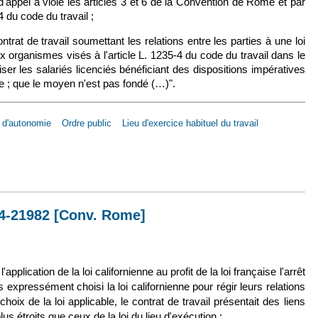
d'appel a violé les articles 3 et 6 de la Convention de Rome et par
4 du code du travail ;
trat de travail soumettant les relations entre les parties à une loi
 organismes visés à l'article L. 1235-4 du code du travail dans le
ser les salariés licenciés bénéficiant des dispositions impératives
ise ; que le moyen n'est pas fondé (…)".
 d'autonomie
Ordre public
Lieu d'exercice habituel du travail
 sept. 2010, n° 09-68.851, n° 09-68.852, n° 09-68.853, n° 09-68.854 et n° 09
 14-21982 [Conv. Rome]
lien est externe)
application de la loi californienne au profit de la loi française l'arrêt
s expressément choisi la loi californienne pour régir leurs relations
hoix de la loi applicable, le contrat de travail présentait des liens
lus étroits que ceux de la loi du lieu d'exécution ;