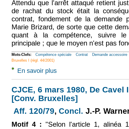
Attendu que l'arrêt attaqué retient j
de rachat du stock était la conséq
contrat, fondement de la demande pr
Marie Brizard, de sorte que cette dem
quant à la compétence, suivre l
principale ; que le moyen n'est pas fon
Mots-Clefs:
Compétence spéciale
Contrat
Demande accessoire
Bruxelles I (règl. 44/2001)
En savoir plus
à propos de Civ. 1e, 8 févr. 2000, n° 96-20
CJCE, 6 mars 1980, De Cavel II
[Conv. Bruxelles]
Aff. 120/79
,
Concl.
J.-P. Warne
(le lien est extern
(le lien est externe)
Motif 4 :
"Selon l'article 1, alinéa