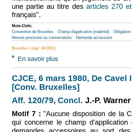
une partie au titre des
articles 270 e
français".
Mots-Clefs:
Convention de Bruxelles
Champ d'application (matériel)
Obligation 
Mesure provisoire ou conservatoire
Demande accessoire
Bruxelles I (règl. 44/2001)
En savoir plus
à propos de CJCE, 6 mars 1980, De Cavel II
CJCE, 6 mars 1980, De Cavel II
[Conv. Bruxelles]
Aff. 120/79
Concl.
J.-P. Warne
,
(le lien est externe
(le lien est externe)
Motif 7 :
"Aucune disposition de la C
qui concerne le champ d'application d
demandes accessoires au sort des