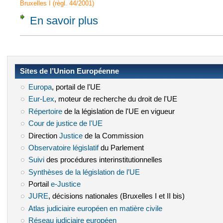
Bruxelles I (règl. 44/2001)
En savoir plus
à propos de CJCE, 15 janv. 1987, Shenavai,
Sites de l’Union Européenne
Europa
(le lien est externe)
, portail de l'UE
Eur-Lex
(le lien est externe)
, moteur de recherche du droit de l'UE
Répertoire
(le lien est externe)
de la législation de l'UE en vigueur
Cour de justice de l'UE
(le lien est externe)
Direction
Justice
(le lien est externe)
de la Commission
Observatoire législatif
(le lien est externe)
du Parlement
Suivi
(le lien est externe)
des procédures interinstitutionnelles
Synthèses de la législation de l’UE
(le lien est externe)
Portail
e-Justice
(le lien est externe)
JURE
(le lien est externe)
, décisions nationales (Bruxelles I et II bis)
Atlas judiciaire européen en matière civile
(le lien est externe)
Réseau judiciaire européen
(le lien est externe)