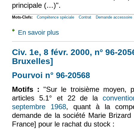
principale (…)".
Mots-Clefs:
Compétence spéciale
Contrat
Demande accessoire
En savoir plus
à propos de Civ. 1e, 8 févr. 2000, n° 97-17
Civ. 1e, 8 févr. 2000, n° 96-20
Bruxelles]
Pourvoi n° 96-20568
(le lien est exte
Motifs :
"Sur le troisième moyen, p
articles 5.1° et 22 de la
conventi
septembre 1968
, quant à la compé
(le lien est externe)
demande de la société Marie Brizard [
France] pour le rachat du stock :