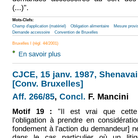
(...)".
Mots-Clefs:
Champ d'application (matériel)
Obligation alimentaire
Mesure provis
Demande accessoire
Convention de Bruxelles
Bruxelles I (règl. 44/2001)
En savoir plus
à propos de CJCE, 6 mars 1980, De Cavel II
CJCE, 15 janv. 1987, Shenavai,
[Conv. Bruxelles]
Aff. 266/85
,
Concl.
F. Mancini
(le lien est externe)
(le lien est externe
Motif 19 :
"Il est vrai que cette 
l'obligation à prendre en considérati
fondement à l'action du demandeur] n
dans le cas particulier où un liti