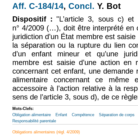
Aff. C-184/14
,
Concl.
Y. Bot
(le lien est externe)
(le lien est exte
Dispositif :
"L’article 3, sous c) e
n° 4/2009 (…), doit être interprété en
juridiction d’un État membre est saisie
la séparation ou la rupture du lien co
d’un enfant mineur et qu’une jurid
membre est saisie d’une action en re
concernant cet enfant, une demande re
alimentaire concernant ce même e
accessoire à l’action relative à la res
sens de l’article 3, sous d), de ce règl
Mots-Clefs:
Obligation alimentaire
Enfant
Compétence
Séparation de corps
Responsabilité parentale
Obligations alimentaires (règl. 4/2009)