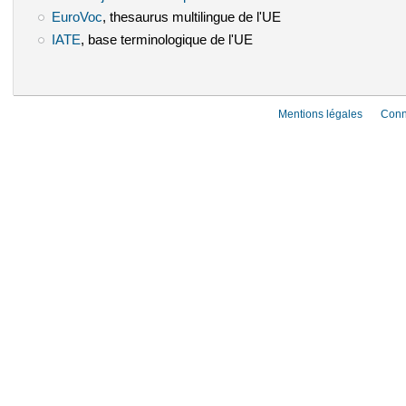
EuroVoc
(le lien est externe)
, thesaurus multilingue de l'UE
IATE
(le lien est externe)
, base terminologique de l'UE
Mentions légales
Conn