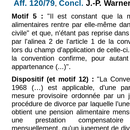
Aff. 120/79
Concl.
J.-P. Warne
,
(le lien est extern
(le lien est externe)
Motif 5 :
"Il est constant que la m
alimentaires rentre par elle-même dan
civile" et que, n'étant pas reprise dan
par l'alinea 2 de l'article 1 de la con
lors du champ d'application de celle-ci. 
la convention confirme, pour autan
appartenance (...)".
Dispositif (et motif 12) :
"
La Conve
1968 (…) est applicable, d’une par
mesure provisoire ordonnée par un 
procédure de divorce par laquelle l’une
obtient une pension alimentaire mensu
une prestation compensatoire 
mensuellement, qu’un jugement de div