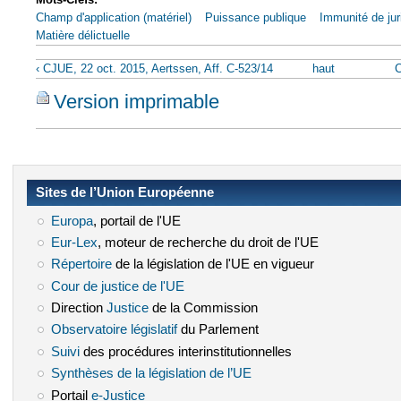
Champ d'application (matériel)
Puissance publique
Immunité de jur
Matière délictuelle
‹ CJUE, 22 oct. 2015, Aertssen, Aff. C-523/14
haut
C
Version imprimable
Sites de l’Union Européenne
Europa
(le lien est externe)
, portail de l'UE
Eur-Lex
(le lien est externe)
, moteur de recherche du droit de l'UE
Répertoire
(le lien est externe)
de la législation de l'UE en vigueur
Cour de justice de l'UE
(le lien est externe)
Direction
Justice
(le lien est externe)
de la Commission
Observatoire législatif
(le lien est externe)
du Parlement
Suivi
(le lien est externe)
des procédures interinstitutionnelles
Synthèses de la législation de l’UE
(le lien est externe)
Portail
e-Justice
(le lien est externe)