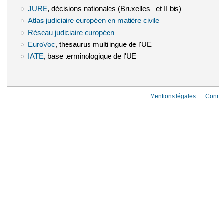
JURE
(le lien est externe)
, décisions nationales (Bruxelles I et II bis)
Atlas judiciaire européen en matière civile
(le lien est externe)
Réseau judiciaire européen
(le lien est externe)
EuroVoc
(le lien est externe)
, thesaurus multilingue de l'UE
IATE
(le lien est externe)
, base terminologique de l'UE
Mentions légales
Conn