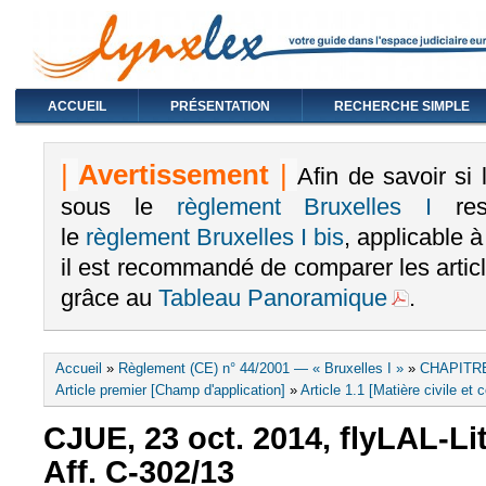
ACCUEIL
PRÉSENTATION
RECHERCHE SIMPLE
|
Avertissement
|
Afin de savoir si
sous le
règlement Bruxelles I
rest
le
règlement Bruxelles I bis
, applicable 
il est recommandé de comparer les arti
grâce au
Tableau Panoramique
.
Vous êtes ici
Accueil
»
Règlement (CE) n° 44/2001 — « Bruxelles I »
»
CHAPITRE
Article premier [Champ d'application]
»
Article 1.1 [Matière civile et
CJUE, 23 oct. 2014, flyLAL-Li
Aff. C-302/13