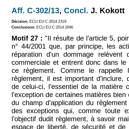
Aff. C-302/13
,
Concl.
J. Kokott
(le lien est externe)
(le lien est exte
Décision:
ECLI:EU:C:2014:2319
Conclusions:
ECLI:EU:C:2014:2046
Motif 27 :
"Il résulte de l’article 5, p
n° 44/2001 que, par principe, les act
réparation d’un dommage relèvent d
commerciale et entrent donc dans le 
ce règlement. Comme le rappelle l
règlement, il est important d’inclure
de celui-ci, l’essentiel de la matière 
l’exception de certaines matières bien 
du champ d’application du règlement 
des exceptions qui, comme toute e
l’objectif dudit règlement, à savoir ma
espace de liberté, de sécurité et de 