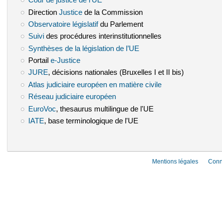
Cour de justice de l'UE
Direction
Justice
(le lien est externe)
de la Commission
Observatoire législatif
(le lien est externe)
du Parlement
Suivi
(le lien est externe)
des procédures interinstitutionnelles
Synthèses de la législation de l’UE
(le lien est externe)
Portail
e-Justice
(le lien est externe)
JURE
(le lien est externe)
, décisions nationales (Bruxelles I et II bis)
Atlas judiciaire européen en matière civile
(le lien est externe)
Réseau judiciaire européen
(le lien est externe)
EuroVoc
(le lien est externe)
, thesaurus multilingue de l'UE
IATE
(le lien est externe)
, base terminologique de l'UE
Mentions légales
Conn