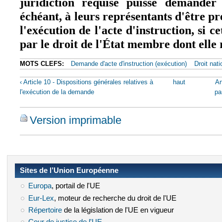
juridiction requise puisse demander 
échéant, à leurs représentants d'être pr
l'exécution de l'acte d'instruction, si ce
par le droit de l'État membre dont elle 
MOTS CLEFS:
Demande d'acte d'instruction (exécution)
Droit nati
‹ Article 10 - Dispositions générales relatives à
haut
Ar
l'exécution de la demande
pa
Version imprimable
Sites de l’Union Européenne
Europa
(le lien est externe)
, portail de l'UE
Eur-Lex
(le lien est externe)
, moteur de recherche du droit de l'UE
Répertoire
(le lien est externe)
de la législation de l'UE en vigueur
(le lien est externe)