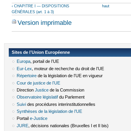
‹ CHAPITRE I — DISPOSITIONS
haut
GÉNÉRALES (art. 1 à 3)
Version imprimable
Sites de l’Union Européenne
Europa
(le lien est externe)
, portail de l'UE
Eur-Lex
(le lien est externe)
, moteur de recherche du droit de l'UE
Répertoire
(le lien est externe)
de la législation de l'UE en vigueur
Cour de justice de l'UE
(le lien est externe)
Direction
Justice
(le lien est externe)
de la Commission
Observatoire législatif
(le lien est externe)
du Parlement
Suivi
(le lien est externe)
des procédures interinstitutionnelles
Synthèses de la législation de l’UE
(le lien est externe)
Portail
e-Justice
(le lien est externe)
JURE
(le lien est externe)
, décisions nationales (Bruxelles I et II bis)