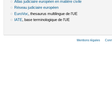
Atlas judiciaire européen en matière civile
(le lien est externe)
Réseau judiciaire européen
(le lien est externe)
EuroVoc
(le lien est externe)
, thesaurus multilingue de l'UE
IATE
(le lien est externe)
, base terminologique de l'UE
Mentions légales
Conn