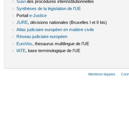
Suivi
(le lien est externe)
des procédures interinstitutionnelles
Synthèses de la législation de l’UE
(le lien est externe)
Portail
e-Justice
(le lien est externe)
JURE
(le lien est externe)
, décisions nationales (Bruxelles I et II bis)
Atlas judiciaire européen en matière civile
(le lien est externe)
Réseau judiciaire européen
(le lien est externe)
EuroVoc
(le lien est externe)
, thesaurus multilingue de l'UE
IATE
(le lien est externe)
, base terminologique de l'UE
Mentions légales
Conn