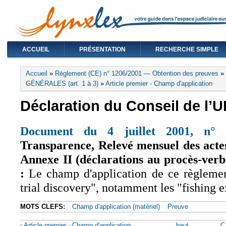
ACCUEIL
PRÉSENTATION
RECHERCHE SIMPLE
Vous êtes ici
Accueil
»
Règlement (CE) n° 1206/2001 — Obtention des preuves
»
GÉNÉRALES (art. 1 à 3)
»
Article premier - Champ d'application
Déclaration du Conseil de l’U
Document du 4 juillet 2001, n°
Transparence, Relevé mensuel des acte
Annexe II (déclarations au procès-verba
:
Le champ d'application de ce règlemen
trial discovery", notamment les "fishing e
MOTS CLEFS:
Champ d'application (matériel)
Preuve
‹ Article premier - Champ d'application
haut
C