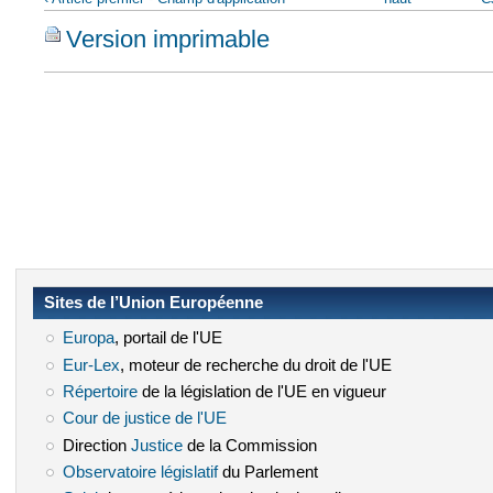
Version imprimable
Sites de l’Union Européenne
Europa
(le lien est externe)
, portail de l'UE
Eur-Lex
(le lien est externe)
, moteur de recherche du droit de l'UE
Répertoire
(le lien est externe)
de la législation de l'UE en vigueur
Cour de justice de l'UE
(le lien est externe)
Direction
Justice
(le lien est externe)
de la Commission
Observatoire législatif
(le lien est externe)
du Parlement