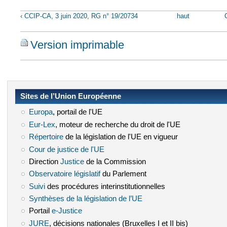
‹ CCIP-CA, 3 juin 2020, RG n° 19/20734
haut
Version imprimable
Sites de l’Union Européenne
Europa
(le lien est externe)
, portail de l'UE
Eur-Lex
(le lien est externe)
, moteur de recherche du droit de l'UE
Répertoire
(le lien est externe)
de la législation de l'UE en vigueur
Cour de justice de l'UE
(le lien est externe)
Direction
Justice
(le lien est externe)
de la Commission
Observatoire législatif
(le lien est externe)
du Parlement
Suivi
(le lien est externe)
des procédures interinstitutionnelles
Synthèses de la législation de l’UE
(le lien est externe)
Portail
e-Justice
(le lien est externe)
JURE
(le lien est externe)
, décisions nationales (Bruxelles I et II bis)