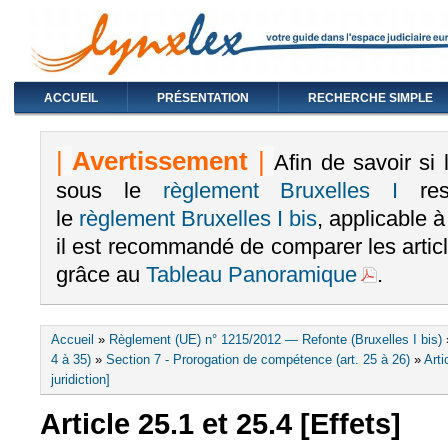
ACCUEIL
PRÉSENTATION
RECHERCHE SIMPLE
|
Avertissement
|
Afin de savoir si
sous le
règlement Bruxelles I
rest
le
règlement Bruxelles I bis
, applicable 
il est recommandé de comparer les arti
grâce au
Tableau Panoramique
.
Vous êtes ici
Accueil
»
Règlement (UE) n° 1215/2012 — Refonte (Bruxelles I bis)
4 à 35)
»
Section 7 - Prorogation de compétence (art. 25 à 26)
»
Arti
juridiction]
Article 25.1 et 25.4 [Effets]