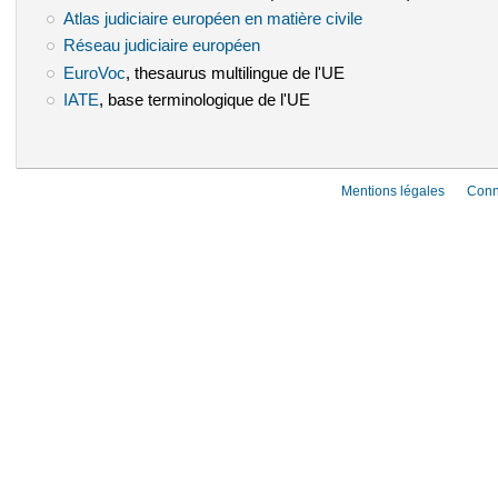
Atlas judiciaire européen en matière civile
(le lien est externe)
Réseau judiciaire européen
(le lien est externe)
EuroVoc
(le lien est externe)
, thesaurus multilingue de l'UE
IATE
(le lien est externe)
, base terminologique de l'UE
Mentions légales
Conn