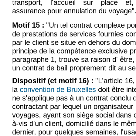
transport, l'accueil sur place et
assurance pour annulation du voyage"
Motif 15 :
"Un tel contrat complexe po
de prestations de services fournies con
par le client se situe en dehors du dom
principe de la compétence exclusive pré
paragraphe 1, trouve sa raison d' être, 
un contrat de bail proprement dit au sen
Dispositif (et motif 16) :
"L'article 16
la
convention de Bruxelles
doit être int
(le lien est externe)
ne s'applique pas à un contrat conclu 
contractant par lequel un organisateur
voyages, ayant son siège social dans c
à-vis d'un client, domicilié dans le mê
dernier, pour quelques semaines, l'us