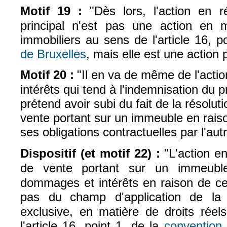
Motif 19 :
"Dès lors, l'action en 
principal n'est pas une action en m
immobiliers au sens de l'article 16, p
de Bruxelles
, mais elle est une action 
(le lien est externe)
Motif 20 :
"Il en va de même de l'act
intérêts qui tend à l'indemnisation du p
prétend avoir subi du fait de la résolut
vente portant sur un immeuble en raiso
ses obligations contractuelles par l'autr
Dispositif (et motif 22) :
"L'action e
de vente portant sur un immeubl
dommages et intérêts en raison de cet
pas du
champ d'application de la
exclusive, en matière de droits
réel
l'article 16, point 1, de la
convention