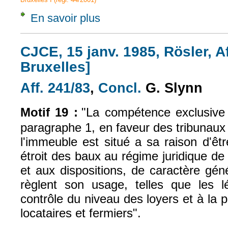
En savoir plus
à propos de CJCE, 13 oct. 2005, Klein, Aff.
CJCE, 15 janv. 1985, Rösler, Af
Bruxelles]
Aff. 241/83
,
Concl.
G. Slynn
(le lien est externe)
(le lien est externe
Motif 19 :
"La compétence exclusive p
paragraphe 1, en faveur des tribunaux 
l'immeuble est situé a sa raison d'êt
étroit des baux au régime juridique de 
et aux dispositions, de caractère gén
règlent son usage, telles que les lé
contrôle du niveau des loyers et à la p
locataires et fermiers".