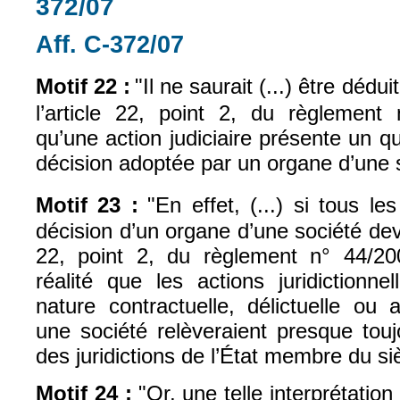
372/07
Aff. C-372/07
(le lien est externe)
Motif 22 :
"I
l ne saurait (...) être déduit 
l’article 22, point 2, du règlement 
qu’une action judiciaire présente un 
décision adoptée par un organe d’une 
Motif 23 :
"
En effet, (...) si tous le
décision d’un organe d’une société deva
22, point 2, du règlement n° 44/2001
réalité que les actions juridictionne
nature contractuelle, délictuelle ou
une société relèveraient presque tou
des juridictions de l’État membre du si
Motif 24 :
"
Or, une telle interprétation 