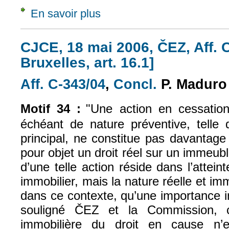
En savoir plus
à propos de CJCE, 27 janv. 2000, Dansommer
CJCE, 18 mai 2006, ČEZ, Aff. 
Bruxelles, art. 16.1]
Aff. C-343/04
,
Concl.
P. Maduro
(le lien est externe)
(le lien est exte
Motif 34 :
"Une action en cessatio
échéant de nature préventive, telle
principal, ne constitue pas davantage
pour objet un droit réel sur un immeub
d’une telle action réside dans l’attein
immobilier, mais la nature réelle et imm
dans ce contexte, qu’une importance in
souligné ČEZ et la Commission, c
immobilière du droit en cause n’e