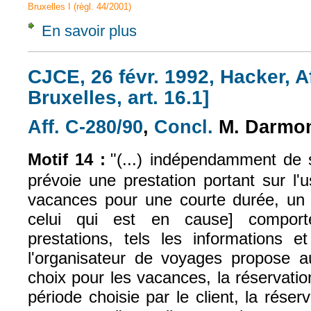
Bruxelles I (règl. 44/2001)
En savoir plus
à propos de CJCE, 6 juil. 1988, Scherrens, 
CJCE, 26 févr. 1992, Hacker, A
Bruxelles, art. 16.1]
Aff. C-280/90
,
Concl.
M. Darmo
(le lien est externe)
(le lien est exte
Motif 14 :
"(...) indépendamment de so
prévoie une prestation portant sur l
vacances pour une courte durée, un t
celui qui est en cause] comport
prestations, tels les informations e
l'organisateur de voyages propose au
choix pour les vacances, la réservati
période choisie par le client, la réser