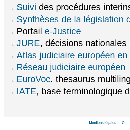
Suivi
des procédures interins
(le lien est externe)
Synthèses de la législation 
Portail
e-Justice
(le lien est externe)
JURE
, décisions nationales (
(le lien est externe)
Atlas judiciaire européen en 
Réseau judiciaire européen
(le
EuroVoc
, thesaurus multilin
(le lien est externe)
IATE
, base terminologique d
(le lien est externe)
Mentions légales
Conn