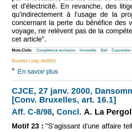
et d'électricité. En revanche, des liti
qu'indirectement à l'usage de la pro
concernant la perte du bénéfice des v
voyage, ne relèvent pas de la compéte
cet article".
Mots-Clefs:
Compétence exclusive
Immeuble
Bail
Convention 
Bruxelles I (règl. 44/2001)
En savoir plus
à propos de CJCE, 15 janv. 1985, Rösler, A
CJCE, 27 janv. 2000, Dansomme
[Conv. Bruxelles, art. 16.1]
Aff. C-8/98
,
Concl.
A. La Pergo
(le lien est externe)
(le lien est externe
Motif 23 :
"S'agissant d'une affaire tel