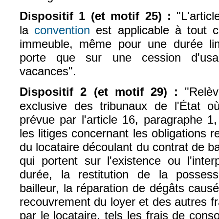
Dispositif 1 (et motif 25) :
"L'artic
la
convention
est applicable à tout c
(le lien est externe)
immeuble, même pour une durée lim
porte que sur une cession d'us
vacances".
Dispositif 2 (et motif 29) :
"Relè
exclusive des tribunaux de l'État où
prévue par l'article 16, paragraphe 1
les litiges concernant les obligations r
du locataire découlant du contrat de bai
qui portent sur l'existence ou l'inte
durée, la restitution de la posses
bailleur, la réparation de dégâts causé
recouvrement du loyer et des autres f
par le locataire, tels les frais de co