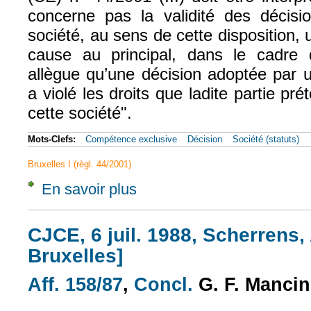
concerne pas la validité des décis
société, au sens de cette disposition, u
cause au principal, dans le cadre 
allègue qu’une décision adoptée par 
a violé les droits que ladite partie pré
cette société".
Mots-Clefs:
Compétence exclusive
Décision
Société (statuts)
Bruxelles I (règl. 44/2001)
En savoir plus
à propos de CJCE, 2 oct. 2008, Hassett et 
CJCE, 6 juil. 1988, Scherrens, 
Bruxelles]
Aff. 158/87
,
Concl.
G. F. Manci
(le lien est externe)
(le lien est externe