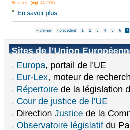
Bruxelles I (règl. 44/2001)
En savoir plus
à propos de CJCE, 14 déc. 1977, Sanders, A
Pages
« premier
‹ précédent
1
2
3
4
5
6
7
Sites de l’Union Européenn
Europa
, portail de l'UE
(le lien est externe)
Eur-Lex
, moteur de recherch
(le lien est externe)
Répertoire
de la législation 
(le lien est externe)
Cour de justice de l'UE
(le lien est e
Direction
Justice
de la Comm
(le lien est externe)
Observatoire législatif
du Pa
(le lien est exte