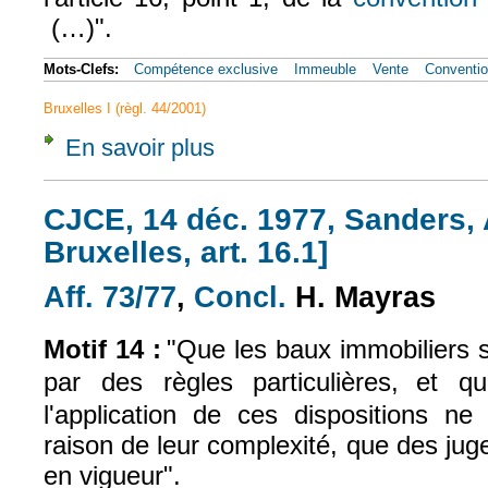
(…)".
(le lien est externe)
Mots-Clefs:
Compétence exclusive
Immeuble
Vente
Conventio
Bruxelles I (règl. 44/2001)
En savoir plus
à propos de CJCE, 5 avr. 2001, Gaillard, Af
CJCE, 14 déc. 1977, Sanders, A
Bruxelles, art. 16.1]
Aff. 73/77
,
Concl.
H. Mayras
(le lien est externe)
(le lien est externe)
Motif 14 :
"Que les baux immobiliers 
par des règles particulières,
et qu
l'application de ces dispositions 
raison de leur complexité, que des jug
en vigueur".