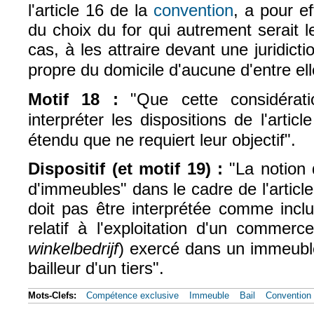
l'article 16 de la
convention
, a pour ef
(le lien est extern
du
choix du for qui autrement serait le
cas, à les attraire devant
une juridicti
propre du domicile d'aucune
d'entre ell
Motif 18 :
"Que cette considérat
interpréter les dispositions de l'article
étendu que ne requiert leur objectif".
Dispositif (et motif 19) :
"La notion 
d'immeubles" dans le cadre de l'articl
doit pas être interprétée comme inclu
relatif à l'exploitation d'un
commerce
winkelbedrijf
) exercé dans un immeuble
bailleur d'un tiers".
Mots-Clefs:
Compétence exclusive
Immeuble
Bail
Convention 