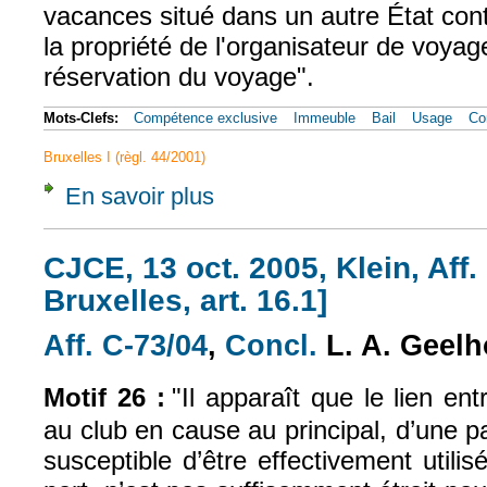
vacances situé dans un autre État cont
la propriété de l'organisateur de voyage
réservation du voyage".
Mots-Clefs:
Compétence exclusive
Immeuble
Bail
Usage
Co
Bruxelles I (règl. 44/2001)
En savoir plus
à propos de CJCE, 26 févr. 1992, Hacker, Af
CJCE, 13 oct. 2005, Klein, Aff.
Bruxelles, art. 16.1]
Aff. C-73/04
,
Concl.
L. A. Geel
(le lien est externe)
(le lien est exter
Motif 26 :
"Il apparaît que le lien ent
au club en cause au principal, d’une pa
susceptible d’être effectivement utilis