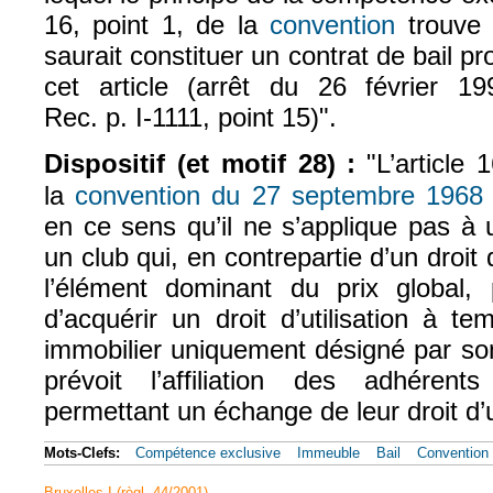
16, point 1, de la
convention
trouve 
(le lien est e
saurait constituer un contrat de bail p
cet article (arrêt du 26 février 1
Rec. p. I‑1111, point 15)".
Dispositif (et motif 28) :
"L’article 
la
convention du 27 septembre 1968
(
en ce sens qu’il ne s’applique pas à 
un club qui, en contrepartie d’un droit
l’élément dominant du prix global,
d’acquérir un droit d’utilisation à t
immobilier uniquement désigné par son
prévoit l’affiliation des adhéren
permettant un échange de leur droit d’ut
Mots-Clefs:
Compétence exclusive
Immeuble
Bail
Convention 
Bruxelles I (règl. 44/2001)