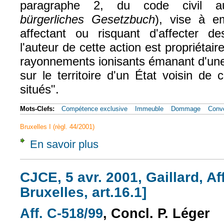
paragraphe 2, du code civil au
bürgerliches Gesetzbuch
), vise à e
affectant ou risquant d'affecter d
l'auteur de cette action est propriétai
rayonnements ionisants émanant d'une 
sur le territoire d'un État voisin de
situés".
Mots-Clefs:
Compétence exclusive
Immeuble
Dommage
Conve
Bruxelles I (règl. 44/2001)
En savoir plus
à propos de CJCE, 18 mai 2006, ČEZ, Aff. C
CJCE, 5 avr. 2001, Gaillard, Af
Bruxelles, art.16.1]
Aff. C-518/99
, Concl. P. Léger
(le lien est externe)