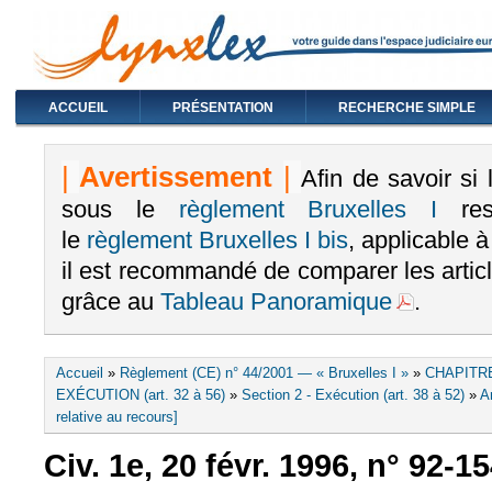
ACCUEIL
PRÉSENTATION
RECHERCHE SIMPLE
|
Avertissement
|
Afin de savoir si
sous le
règlement Bruxelles I
rest
le
règlement Bruxelles I bis
, applicable 
il est recommandé de comparer les arti
grâce au
Tableau Panoramique
.
Vous êtes ici
Accueil
»
Règlement (CE) n° 44/2001 — « Bruxelles I »
»
CHAPITR
EXÉCUTION (art. 32 à 56)
»
Section 2 - Exécution (art. 38 à 52)
»
A
relative au recours]
Civ. 1e, 20 févr. 1996, n° 92-1