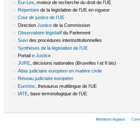
Eur-Lex
(le lien est externe)
, moteur de recherche du droit de l'UE
Répertoire
(le lien est externe)
de la législation de l'UE en vigueur
Cour de justice de l'UE
(le lien est externe)
Direction
Justice
(le lien est externe)
de la Commission
Observatoire législatif
(le lien est externe)
du Parlement
Suivi
(le lien est externe)
des procédures interinstitutionnelles
Synthèses de la législation de l’UE
(le lien est externe)
Portail
e-Justice
(le lien est externe)
JURE
(le lien est externe)
, décisions nationales (Bruxelles I et II bis)
Atlas judiciaire européen en matière civile
(le lien est externe)
Réseau judiciaire européen
(le lien est externe)
EuroVoc
(le lien est externe)
, thesaurus multilingue de l'UE
IATE
(le lien est externe)
, base terminologique de l'UE
Mentions légales
Conn