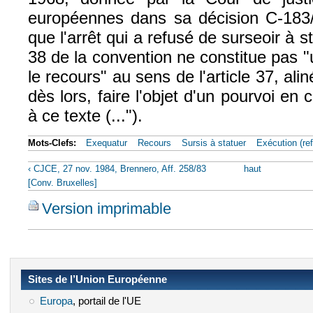
européennes dans sa décision C-183
que l'arrêt qui a refusé de surseoir à sta
38 de la convention ne constitue pas 
le recours" au sens de l'article 37, alin
dès lors, faire l'objet d'un pourvoi e
à ce texte (...").
Mots-Clefs:
Exequatur
Recours
Sursis à statuer
Exécution (re
‹ CJCE, 27 nov. 1984, Brennero, Aff. 258/83
haut
[Conv. Bruxelles]
Version imprimable
Sites de l’Union Européenne
Europa
(le lien est externe)
, portail de l'UE