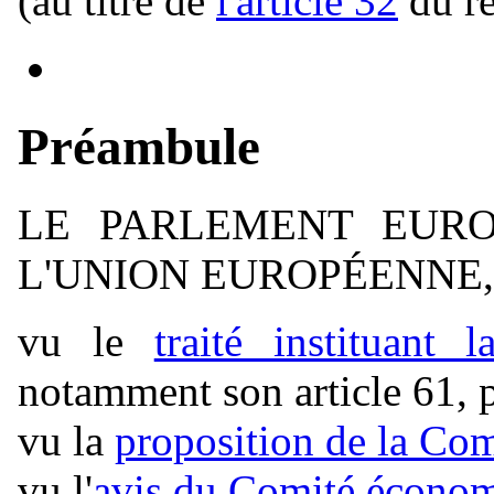
(au titre de
l'article 32
du r
Préambule
LE PARLEMENT EURO
L'UNION EUROPÉENNE
vu le
traité instituant
notamment son article 61, p
vu la
proposition de la Co
vu l'
avis du Comité économ